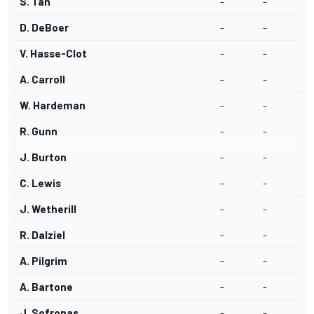
S. Tan
-
-
D. DeBoer
-
-
V. Hasse-Clot
-
-
A. Carroll
-
-
W. Hardeman
-
-
R. Gunn
-
-
J. Burton
-
-
C. Lewis
-
-
J. Wetherill
-
-
R. Dalziel
-
-
A. Pilgrim
-
-
A. Bartone
-
-
J. Sofronas
-
-