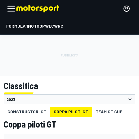
FORMULA 1
MOTOGP
WEC
WRC
Classifica
CONSTRUCTOR-GT
COPPA PILOTI GT
TEAM GT CUP
Coppa piloti GT