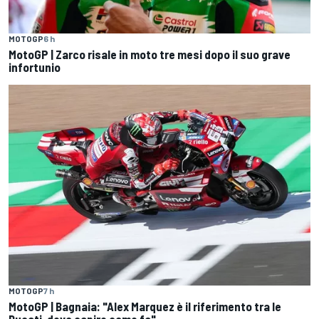
MOTOGP
6 h
MotoGP | Zarco risale in moto tre mesi dopo il suo grave
infortunio
MOTOGP
7 h
MotoGP | Bagnaia: "Alex Marquez è il riferimento tra le
Ducati, devo capire come fa"