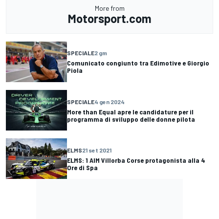
More from
Motorsport.com
SPECIALE
2 gm
Comunicato congiunto tra Edimotive e Giorgio
Piola
SPECIALE
4 gen 2024
More than Equal apre le candidature per il
programma di sviluppo delle donne pilota
ELMS
21 set 2021
ELMS: 1 AIM Villorba Corse protagonista alla 4
Ore di Spa