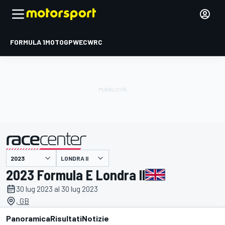
FORMULA 1
MOTOGP
WEC
WRC
LONDRA II
presentato da
2023 Formula E Londra II
30 lug 2023 al 30 lug 2023
, GB
Panoramica
Risultati
Notizie