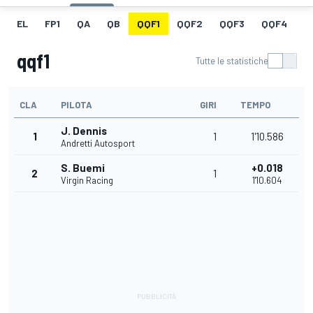
EL
FP1
QA
QB
QQF1
QQF2
QQF3
QQF4
Q
qqf1
Tutte le statistiche
CLA
PILOTA
GIRI
TEMPO
J. Dennis
1
1
1'10.586
Andretti Autosport
S. Buemi
+0.018
2
1
Virgin Racing
1'10.604