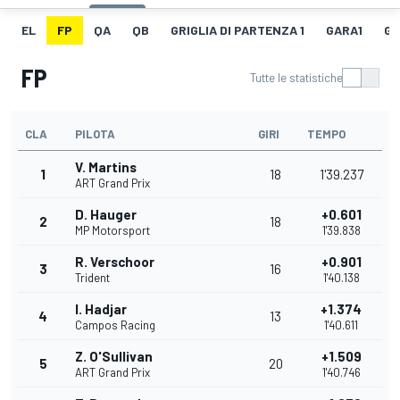
EL
FP
QA
QB
GRIGLIA DI PARTENZA 1
GARA1
GI
FP
Tutte le statistiche
CLA
PILOTA
GIRI
TEMPO
V. Martins
1
18
1'39.237
ART Grand Prix
D. Hauger
+0.601
2
18
MP Motorsport
1'39.838
R. Verschoor
+0.901
3
16
Trident
1'40.138
I. Hadjar
+1.374
4
13
Campos Racing
1'40.611
Z. O'Sullivan
+1.509
5
20
ART Grand Prix
1'40.746