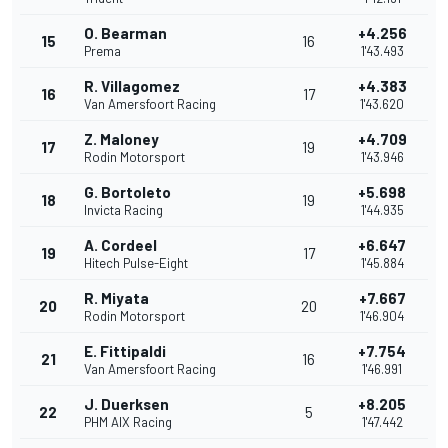
O. Bearman
+4.256
15
16
Prema
1'43.493
R. Villagomez
+4.383
16
17
Van Amersfoort Racing
1'43.620
Z. Maloney
+4.709
17
19
Rodin Motorsport
1'43.946
G. Bortoleto
+5.698
18
19
Invicta Racing
1'44.935
A. Cordeel
+6.647
19
17
Hitech Pulse-Eight
1'45.884
R. Miyata
+7.667
20
20
Rodin Motorsport
1'46.904
E. Fittipaldi
+7.754
21
16
Van Amersfoort Racing
1'46.991
J. Duerksen
+8.205
22
5
PHM AIX Racing
1'47.442