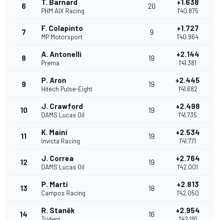
T. Barnard
+1.638
6
20
PHM AIX Racing
1'40.875
F. Colapinto
+1.727
7
9
MP Motorsport
1'40.964
A. Antonelli
+2.144
8
19
Prema
1'41.381
P. Aron
+2.445
9
19
Hitech Pulse-Eight
1'41.682
J. Crawford
+2.498
10
19
DAMS Lucas Oil
1'41.735
K. Maini
+2.534
11
19
Invicta Racing
1'41.771
J. Correa
+2.764
12
19
DAMS Lucas Oil
1'42.001
P. Martí
+2.813
13
18
Campos Racing
1'42.050
R. Staněk
+2.954
14
16
Trident
1'42.191