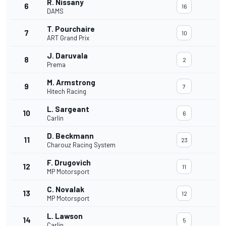
R. Nissany
6
16
DAMS
T. Pourchaire
7
10
ART Grand Prix
J. Daruvala
8
2
Prema
M. Armstrong
9
7
Hitech Racing
L. Sargeant
10
6
Carlin
D. Beckmann
11
23
Charouz Racing System
F. Drugovich
12
11
MP Motorsport
C. Novalak
13
12
MP Motorsport
L. Lawson
14
5
Carlin