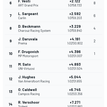
F. Vesti
+2.122
6
8
ART Grand Prix
1:01'58.733
L. Sargeant
+2.592
7
6
Carlin
1:01'59.203
D. Beckmann
+3.229
8
4
Charouz Racing System
1:01'59.840
J. Daruvala
+4.191
9
2
Prema
1:02'00.802
F. Drugovich
+4.396
10
1
MP Motorsport
1:02'01.007
M. Sato
+4.893
11
UNI-Virtuosi
1:02'01.504
J. Hughes
+5.044
12
Van Amersfoort Racing
1:02'01.655
O. Caldwell
+6.745
13
Campos Racing
1:02'03.356
R. Verschoor
+7.271
14
Trident
1:02'03.882