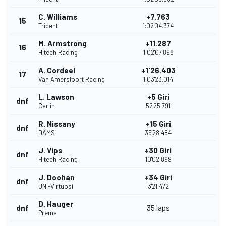
C. Williams
+7.763
15
Trident
1:02'04.374
M. Armstrong
+11.287
16
Hitech Racing
1:02'07.898
A. Cordeel
+1'26.403
17
Van Amersfoort Racing
1:03'23.014
L. Lawson
+5 Giri
dnf
Carlin
52'25.791
R. Nissany
+15 Giri
dnf
DAMS
35'28.484
J. Vips
+30 Giri
dnf
Hitech Racing
10'02.899
J. Doohan
+34 Giri
dnf
UNI-Virtuosi
3'21.472
D. Hauger
dnf
35 laps
Prema