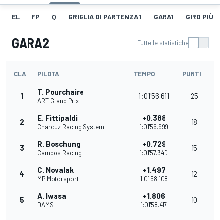
EL
FP
Q
GRIGLIA DI PARTENZA 1
GARA1
GIRO PIÙ V
GARA2
Tutte le statistiche
CLA
PILOTA
TEMPO
PUNTI
T. Pourchaire
1
1:01'56.611
25
ART Grand Prix
E. Fittipaldi
+0.388
2
18
Charouz Racing System
1:01'56.999
R. Boschung
+0.729
3
15
Campos Racing
1:01'57.340
C. Novalak
+1.497
4
12
MP Motorsport
1:01'58.108
A. Iwasa
+1.806
5
10
DAMS
1:01'58.417