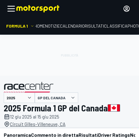
FORMULA 1
HOME
NOTIZIE
CALENDARIO
RISULTATI
CLASSIFICA
PHOT
presentato da
GP DEL CANADA
2025 Formula 1 GP del Canada
12 giu 2025 al 15 giu 2025
Circuit Gilles-Villeneuve, CA
Panoramica
Commento in diretta
Risultati
Driver Ratings
Not