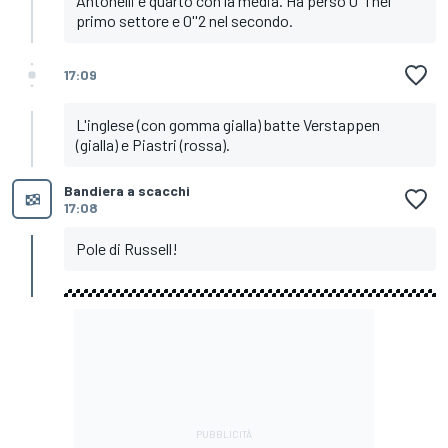
Antonelli è quarto con la media. Ha perso 0''1 nel
primo settore e 0''2 nel secondo.
17:09
L'inglese (con gomma gialla) batte Verstappen
(gialla) e Piastri (rossa).
Bandiera a scacchi
17:08
Pole di Russell!