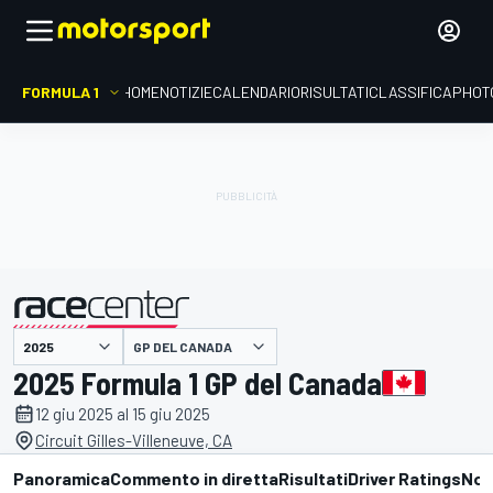
FORMULA 1
HOME
NOTIZIE
CALENDARIO
RISULTATI
CLASSIFICA
PHOT
presentato da
GP DEL CANADA
2025 Formula 1 GP del Canada
12 giu 2025 al 15 giu 2025
Circuit Gilles-Villeneuve, CA
Panoramica
Commento in diretta
Risultati
Driver Ratings
Not