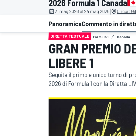
2026 Formula 1 Canada
MOTOGP
WEC
|
21 mag 2026 al 24 mag 2026
Circuit Gi
Panoramica
Commento in dirett
DIRETTA TESTUALE
Formula 1
Canada
GRAN PREMIO DE
LIBERE 1
Seguite il primo e unico turno di p
WRC
2026 di Formula 1 con la Diretta L