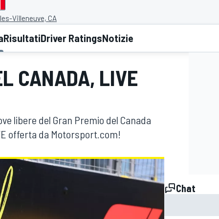
lles-Villeneuve, CA
a
Risultati
Driver Ratings
Notizie
L CANADA, LIVE
rove libere del Gran Premio del Canada
IVE offerta da Motorsport.com!
Chat