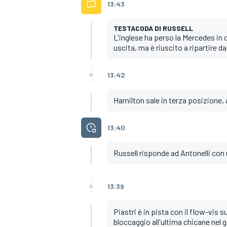
13:43
TESTACODA DI RUSSELL
L'inglese ha perso la Mercedes in 
uscita, ma è riuscito a ripartire d
13:42
Hamilton sale in terza posizione, 
13:40
Russell risponde ad Antonelli con 
13:39
RALLY
Piastri è in pista con il flow-vis 
bloccaggio all'ultima chicane nel g