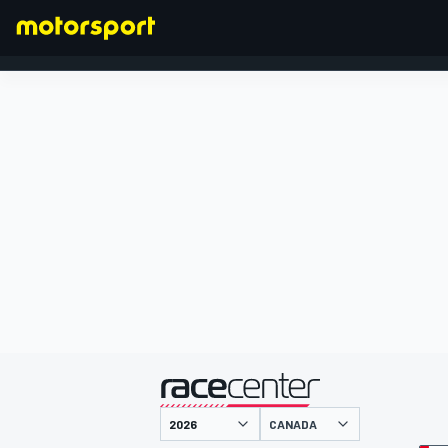
FORMULA 1
presentato da
CANADA