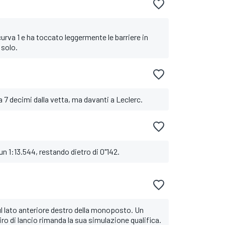
curva 1 e ha toccato leggermente le barriere in
a solo.
a 7 decimi dalla vetta, ma davanti a Leclerc.
un 1:13.544, restando dietro di 0"142.
sul lato anteriore destro della monoposto. Un
iro di lancio rimanda la sua simulazione qualifica.