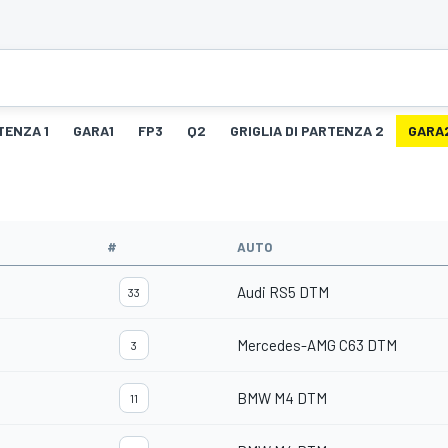
TENZA 1
GARA1
FP3
Q2
GRIGLIA DI PARTENZA 2
GARA
#
AUTO
Audi RS5 DTM
33
Mercedes-AMG C63 DTM
3
BMW M4 DTM
11