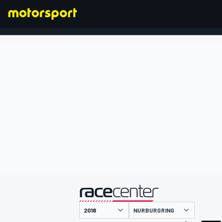
FORMULA 1
presentato da
NURBURGRING