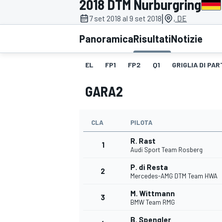
2018 DTM Nurburgring
MOTOGP
WEC
|
7 set 2018 al 9 set 2018
, DE
Panoramica
Risultati
Notizie
EL
FP1
FP2
Q1
GRIGLIA DI PAR
GARA2
CLA
PILOTA
WRC
R. Rast
1
Audi Sport Team Rosberg
P. di Resta
2
Mercedes-AMG DTM Team HWA
M. Wittmann
3
BMW Team RMG
B. Spengler