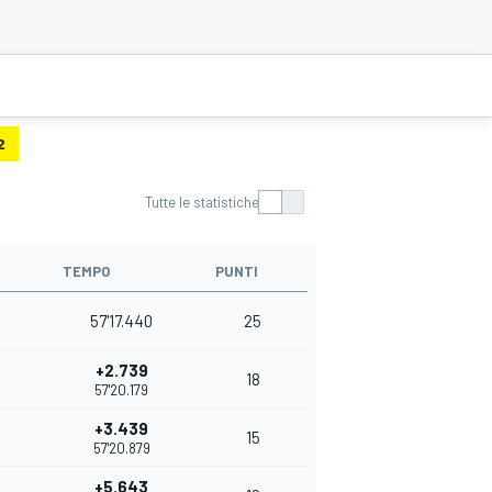
2
Tutte le statistiche
TEMPO
PUNTI
57'17.440
25
+2.739
18
57'20.179
+3.439
15
57'20.879
+5.643