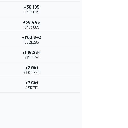
+36.185
57'53.625
+36.445
57'53.885
+1'03.843
58'21.283
+1'16.234
58'33.674
+2 Giri
56'00.630
+7 Giri
48'17.717