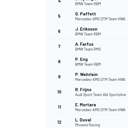
4
BMW Team RBM
G. Paffett
5
Mercedes-AMG DTM Team HWA
J. Eriksson
6
BMW Team RBM
A. Farfus
7
BMW Team RMG
P. Eng
8
BMW Team RBM
P. Wehrlein
9
Mercedes-AMG DTM Team HWA
R. Frijns
10
Audi Sport Team Abt Sportsline
E. Mortara
11
Mercedes-AMG DTM Team HWA
L. Duval
MONOPOSTO
12
Phoenix Racing