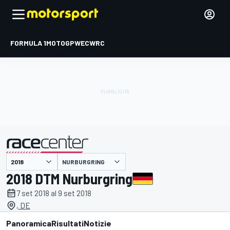
FORMULA 1
MOTOGP
WEC
WRC
NURBURGRING
presentato da
2018 DTM Nurburgring
7 set 2018 al 9 set 2018
, DE
Panoramica
Risultati
Notizie