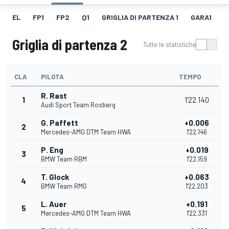
EL
FP1
FP2
Q1
GRIGLIA DI PARTENZA 1
GARA1
F
Griglia di partenza 2
Tutte le statistiche
CLA
PILOTA
TEMPO
R. Rast
1
1'22.140
Audi Sport Team Rosberg
G. Paffett
+0.006
2
Mercedes-AMG DTM Team HWA
1'22.146
P. Eng
+0.019
3
BMW Team RBM
1'22.159
T. Glock
+0.063
4
BMW Team RMG
1'22.203
L. Auer
+0.191
5
Mercedes-AMG DTM Team HWA
1'22.331