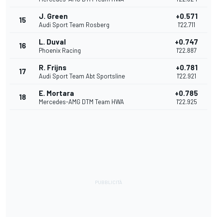
J. Green
+0.571
15
Audi Sport Team Rosberg
1'22.711
L. Duval
+0.747
16
Phoenix Racing
1'22.887
R. Frijns
+0.781
17
Audi Sport Team Abt Sportsline
1'22.921
E. Mortara
+0.785
18
Mercedes-AMG DTM Team HWA
1'22.925