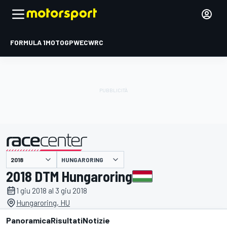
FORMULA 1
MOTOGP
WEC
WRC
HUNGARORING
presentato da
2018 DTM Hungaroring
1 giu 2018 al 3 giu 2018
Hungaroring, HU
Panoramica
Risultati
Notizie