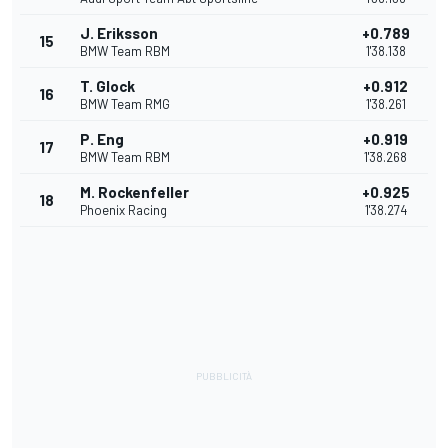
J. Eriksson
+0.789
15
BMW Team RBM
1'38.138
T. Glock
+0.912
16
BMW Team RMG
1'38.261
P. Eng
+0.919
17
BMW Team RBM
1'38.268
M. Rockenfeller
+0.925
18
Phoenix Racing
1'38.274