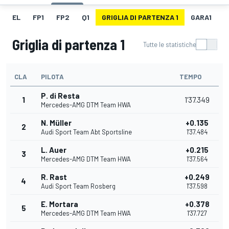
EL
FP1
FP2
Q1
GRIGLIA DI PARTENZA 1
GARA1
F
Griglia di partenza 1
Tutte le statistiche
CLA
PILOTA
TEMPO
P. di Resta
1
1'37.349
Mercedes-AMG DTM Team HWA
N. Müller
+0.135
2
Audi Sport Team Abt Sportsline
1'37.484
L. Auer
+0.215
3
Mercedes-AMG DTM Team HWA
1'37.564
R. Rast
+0.249
4
Audi Sport Team Rosberg
1'37.598
E. Mortara
+0.378
5
Mercedes-AMG DTM Team HWA
1'37.727