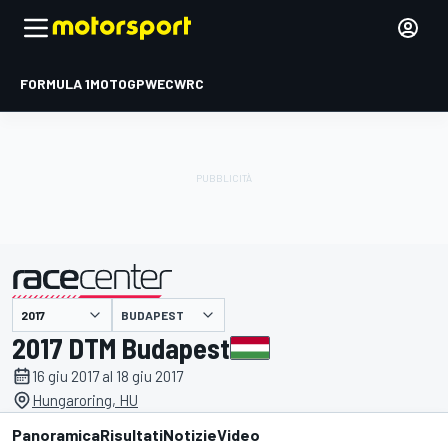
FORMULA 1
MOTOGP
WEC
WRC
BUDAPEST
presentato da
2017 DTM Budapest
16 giu 2017 al 18 giu 2017
Hungaroring, HU
Panoramica
Risultati
Notizie
Video