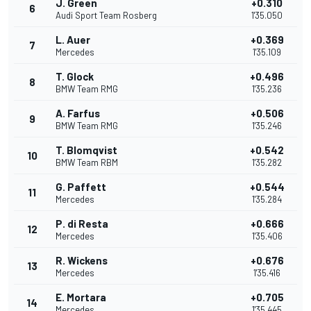
J. Green
+0.310
6
Audi Sport Team Rosberg
1'35.050
L. Auer
+0.369
7
Mercedes
1'35.109
T. Glock
+0.496
8
BMW Team RMG
1'35.236
A. Farfus
+0.506
9
BMW Team RMG
1'35.246
T. Blomqvist
+0.542
10
BMW Team RBM
1'35.282
G. Paffett
+0.544
11
Mercedes
1'35.284
P. di Resta
+0.666
12
Mercedes
1'35.406
R. Wickens
+0.676
13
Mercedes
1'35.416
E. Mortara
+0.705
14
Mercedes
1'35.445