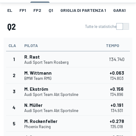
EL
FP1
FP2
Q1
GRIGLIA DI PARTENZA 1
GARA1
F
Q2
Tutte le statistiche
CLA
PILOTA
TEMPO
R. Rast
1
1'34.740
Audi Sport Team Rosberg
M. Wittmann
+0.063
2
BMW Team RMG
1'34.803
M. Ekström
+0.156
3
Audi Sport Team Abt Sportsline
1'34.896
N. Müller
+0.191
4
Audi Sport Team Abt Sportsline
1'34.931
M. Rockenfeller
+0.278
5
Phoenix Racing
1'35.018