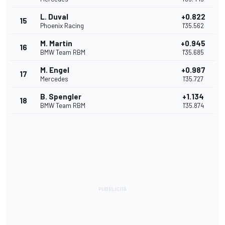
L. Duval
+0.822
15
Phoenix Racing
1'35.562
M. Martin
+0.945
16
BMW Team RBM
1'35.685
M. Engel
+0.987
17
Mercedes
1'35.727
B. Spengler
+1.134
18
BMW Team RBM
1'35.874