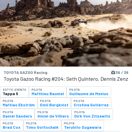
TOYOTA GAZOO Racing
36 / 36
Toyota Gazoo Racing #204: Seth Quintero, Dennis Zenz
SOTTO-EVENTO
PILOTA
PILOTA
Tappa 5
Matthieu Baumel
Guillaume de Mevius
PILOTA
PILOTA
PILOTA
Mattias Ekström
Emil Bergkvist
Cristina Gutiérrez
PILOTA
PILOTA
PILOTA
Daniel Sanders
Giniel de Villiers
Dirk Von Zitzewitz
PILOTA
PILOTA
PILOTA
Brad Cox
Timo Gottschalk
Teruhito Sugawara