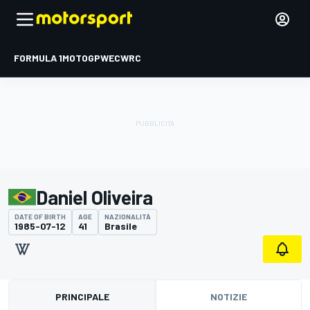
FORMULA 1
MOTOGP
WEC
WRC
Daniel Oliveira
DATE OF BIRTH
AGE
NAZIONALITÀ
1985-07-12
41
Brasile
PRINCIPALE
NOTIZIE