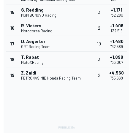
S. Redding
+1.171
15
3
MGM BONOVO Racing
1'32.280
R. Vickers
+1.406
16
2
Motocorsa Racing
1'32.515
D. Aegerter
+1.480
17
19
GRT Racing Team
1'32.589
T. Rabat
+1.898
18
3
MotoXRacing
1'33.007
Z. Zaidi
+4.560
19
2
PETRONAS MIE Honda Racing Team
1'35.669