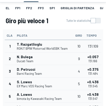
EL
FP1
FP2
FP3
SP1
GRIGLIA DI PARTENZA
GAR
Giro più veloce 1
Tutte le statistiche
CLA
PILOTA
GIRO
TEMPO
T. Razgatlioglu
1
10
1'31.109
ROKiT BMW Motorrad WorldSBK Team
N. Bulega
+0.057
2
9
Ducati Team
1'31.166
D. Petrucci
+0.375
3
4
Barni Racing Team
1'31.484
S. Lowes
+0.436
4
5
Elf Marc VDS Racing Team
1'31.545
A. Lowes
+0.438
5
10
bimota by Kawasaki Racing Team
1'31.547