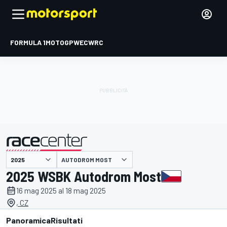
FORMULA 1
MOTOGP
WEC
WRC
AUTODROM MOST
presentato da
2025 WSBK Autodrom Most
16 mag 2025 al 18 mag 2025
, CZ
Panoramica
Risultati