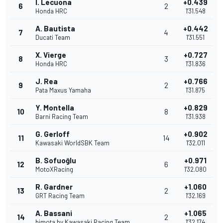
I. Lecuona
+0.439
6
2
Honda HRC
1'31.548
A. Bautista
+0.442
7
4
Ducati Team
1'31.551
X. Vierge
+0.727
8
3
Honda HRC
1'31.836
J. Rea
+0.766
9
2
Pata Maxus Yamaha
1'31.875
Y. Montella
+0.829
10
8
Barni Racing Team
1'31.938
G. Gerloff
+0.902
11
14
Kawasaki WorldSBK Team
1'32.011
B. Sofuoğlu
+0.971
12
6
MotoXRacing
1'32.080
R. Gardner
+1.060
13
2
GRT Racing Team
1'32.169
A. Bassani
+1.065
14
2
bimota by Kawasaki Racing Team
1'32.174