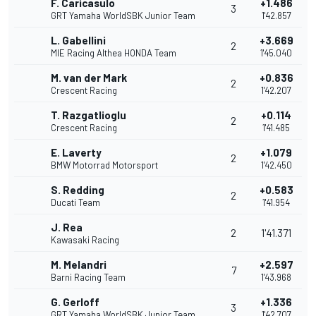
F. Caricasulo
+1.486
3
GRT Yamaha WorldSBK Junior Team
1'42.857
L. Gabellini
+3.669
2
MIE Racing Althea HONDA Team
1'45.040
M. van der Mark
+0.836
2
Crescent Racing
1'42.207
T. Razgatlioglu
+0.114
2
Crescent Racing
1'41.485
E. Laverty
+1.079
2
BMW Motorrad Motorsport
1'42.450
S. Redding
+0.583
2
Ducati Team
1'41.954
J. Rea
2
1'41.371
Kawasaki Racing
M. Melandri
+2.597
7
Barni Racing Team
1'43.968
G. Gerloff
+1.336
3
GRT Yamaha WorldSBK Junior Team
1'42.707