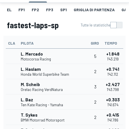
EL
FP1
FP2
FP3
SP1
GRIGLIA DI PARTENZA
GAR
fastest-laps-sp
Tutte le statistiche
CLA
PILOTA
GIRO
TEMPO
L. Mercado
+1.848
5
Motocorsa Racing
1'43.219
L. Haslam
+0.741
2
Honda World Superbike Team
1'42.112
M. Scheib
+2.427
3
Orelac Racing VerdNatura
1'43.798
L. Baz
+0.303
2
Ten Kate Racing - Yamaha
1'41.674
T. Sykes
+0.415
2
BMW Motorrad Motorsport
1'41.786