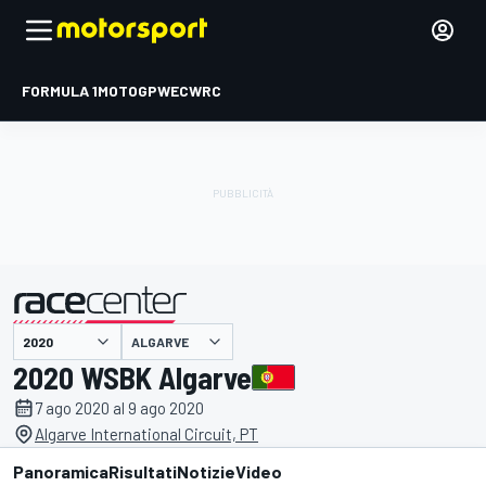
FORMULA 1
MOTOGP
WEC
WRC
ALGARVE
presentato da
2020 WSBK Algarve
7 ago 2020 al 9 ago 2020
Algarve International Circuit, PT
Panoramica
Risultati
Notizie
Video