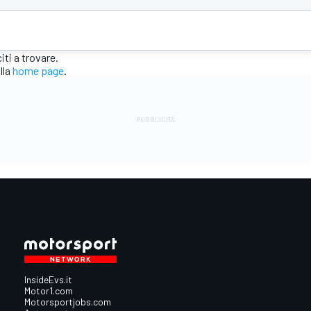
ti a trovare.
lla
home page
.
InsideEvs.it
Motor1.com
Motorsportjobs.com