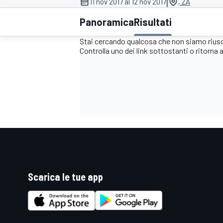
|
11 nov 2017 al 12 nov 2017
, ZA
MOTOGP
WEC
Panoramica
Risultati
Stai cercando qualcosa che non siamo riusci
Controlla uno dei link sottostanti o ritorna a
WRC
Scarica le tue app