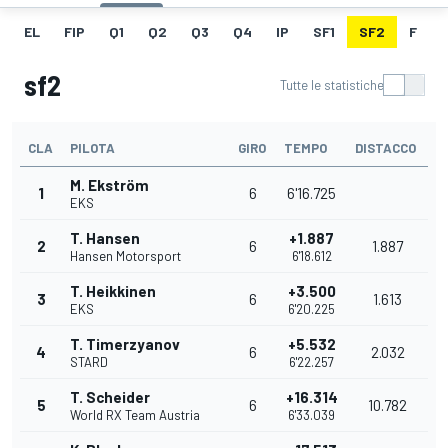
EL
FIP
Q1
Q2
Q3
Q4
IP
SF1
SF2
F
sf2
Tutte le statistiche
CLA
PILOTA
GIRO
TEMPO
DISTACCO
M. Ekström
1
6
6'16.725
EKS
T. Hansen
+1.887
2
6
1.887
Hansen Motorsport
6'18.612
T. Heikkinen
+3.500
3
6
1.613
EKS
6'20.225
T. Timerzyanov
+5.532
4
6
2.032
STARD
6'22.257
T. Scheider
+16.314
5
6
10.782
World RX Team Austria
6'33.039