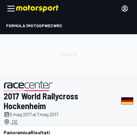
FORMULA 1
MOTOGP
WEC
WRC
2017 World Rallycross
presentato da
Hockenheim
5 mag 2017 al 7 mag 2017
, DE
Panoramica
Risultati