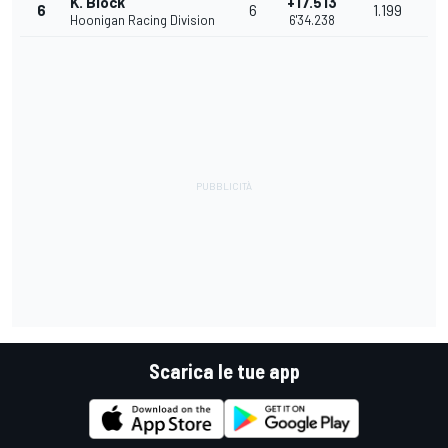
K. Block
+17.513
6
6
1.199
Hoonigan Racing Division
6'34.238
Scarica le tue app