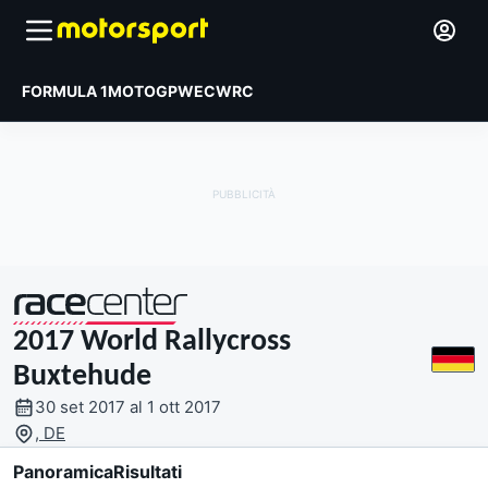
FORMULA 1
MOTOGP
WEC
WRC
2017 World Rallycross
presentato da
Buxtehude
30 set 2017 al 1 ott 2017
, DE
Panoramica
Risultati