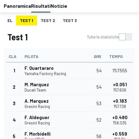
Panoramica
Risultati
Notizie
EL
TEST 1
TEST 2
TEST 3
Test 1
Tutte le statistiche
CLA
PILOTA
GIRI
TEMPO
F. Quartararo
1
54
1'57.555
Yamaha Factory Racing
M. Marquez
+0.051
2
54
Ducati Team
1'57.606
A. Marquez
+0.183
3
53
Gresini Racing
1'57.738
F. Aldeguer
+0.480
4
52
Gresini Racing
1'58.035
F. Morbidelli
+0.559
5
56