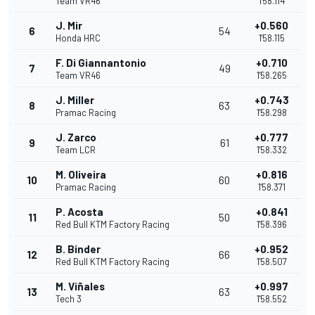
Team VR46
1'58.114
J. Mir
+0.560
6
54
Honda HRC
1'58.115
F. Di Giannantonio
+0.710
7
49
Team VR46
1'58.265
J. Miller
+0.743
8
63
Pramac Racing
1'58.298
J. Zarco
+0.777
9
61
Team LCR
1'58.332
M. Oliveira
+0.816
10
60
Pramac Racing
1'58.371
P. Acosta
+0.841
11
50
Red Bull KTM Factory Racing
1'58.396
B. Binder
+0.952
12
66
Red Bull KTM Factory Racing
1'58.507
M. Viñales
+0.997
13
63
Tech 3
1'58.552