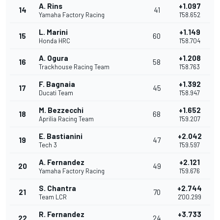
A. Rins
+1.097
14
41
Yamaha Factory Racing
1'58.652
L. Marini
+1.149
15
60
Honda HRC
1'58.704
A. Ogura
+1.208
16
58
Trackhouse Racing Team
1'58.763
F. Bagnaia
+1.392
17
45
Ducati Team
1'58.947
M. Bezzecchi
+1.652
18
68
Aprilia Racing Team
1'59.207
E. Bastianini
+2.042
19
47
Tech 3
1'59.597
A. Fernandez
+2.121
20
49
Yamaha Factory Racing
1'59.676
S. Chantra
+2.744
21
70
Team LCR
2'00.299
R. Fernandez
+3.733
22
24