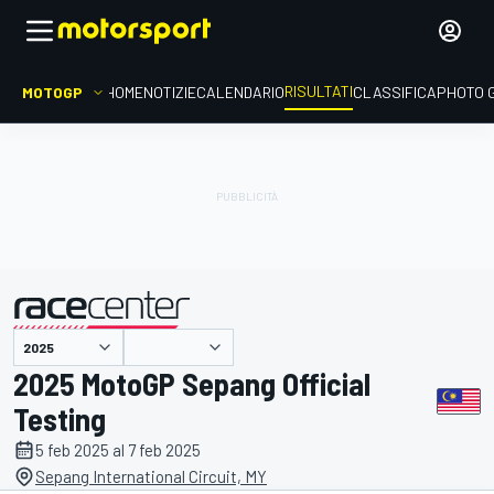
RISULTATI
MOTOGP
HOME
NOTIZIE
CALENDARIO
CLASSIFICA
PHOTO 
presentato da
2025 MotoGP Sepang Official
Testing
5 feb 2025 al 7 feb 2025
Sepang International Circuit, MY