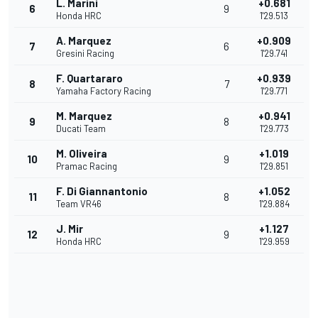
L. Marini
+0.681
6
9
Honda HRC
1'29.513
A. Marquez
+0.909
7
6
Gresini Racing
1'29.741
F. Quartararo
+0.939
8
7
Yamaha Factory Racing
1'29.771
M. Marquez
+0.941
9
8
Ducati Team
1'29.773
M. Oliveira
+1.019
10
9
Pramac Racing
1'29.851
F. Di Giannantonio
+1.052
11
8
Team VR46
1'29.884
J. Mir
+1.127
12
9
Honda HRC
1'29.959