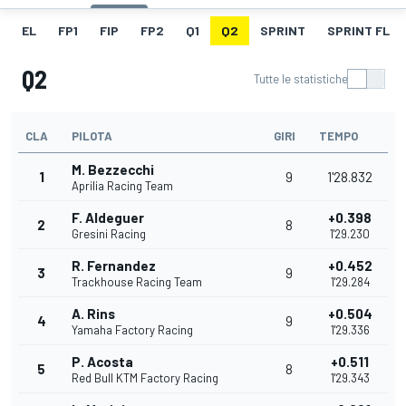
EL
FP1
FIP
FP2
Q1
Q2
SPRINT
SPRINT FL
Q2
Tutte le statistiche
CLA
PILOTA
GIRI
TEMPO
M. Bezzecchi
1
9
1'28.832
Aprilia Racing Team
F. Aldeguer
+0.398
2
8
Gresini Racing
1'29.230
R. Fernandez
+0.452
3
9
Trackhouse Racing Team
1'29.284
A. Rins
+0.504
4
9
Yamaha Factory Racing
1'29.336
P. Acosta
+0.511
5
8
Red Bull KTM Factory Racing
1'29.343