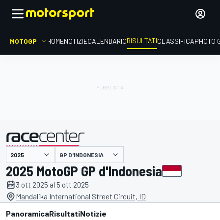
RISULTATI
MOTOGP
HOME
NOTIZIE
CALENDARIO
CLASSIFICA
PHOTO 
GP D'INDONESIA
presentato da
2025 MotoGP GP d'Indonesia
3 ott 2025 al 5 ott 2025
Mandalika International Street Circuit, ID
Panoramica
Risultati
Notizie