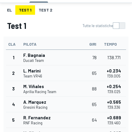
EL
TEST 1
TEST 2
Test 1
Tutte le statistiche
CLA
PILOTA
GIRI
TEMPO
F. Bagnaia
1
78
1'38.771
Ducati Team
L. Marini
+0.234
2
65
Team VR46
1'39.005
M. Viñales
+0.254
3
88
Aprilia Racing Team
1'39.025
A. Marquez
+0.565
4
65
Gresini Racing
1'39.336
R. Fernandez
+0.689
5
64
RNF Racing
1'39.460