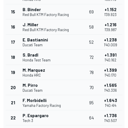
B. Binder
+1.152
15
69
Red Bull KTM Factory Racing
1'39.923
J. Miller
+1.216
16
58
Red Bull KTM Factory Racing
1'39.987
E. Bastianini
+1.238
17
52
Ducati Team
1'40.009
S. Bradl
+1.391
18
72
Honda Test Team
1'40.162
M. Marquez
+1.399
19
78
Honda HRC
1'40.170
M. Pirro
+1.565
20
70
Ducati Team
1'40.336
F. Morbidelli
+1.643
21
95
Yamaha Factory Racing
1'40.414
P. Espargaro
+1.736
22
64
Tech 3
1'40.507