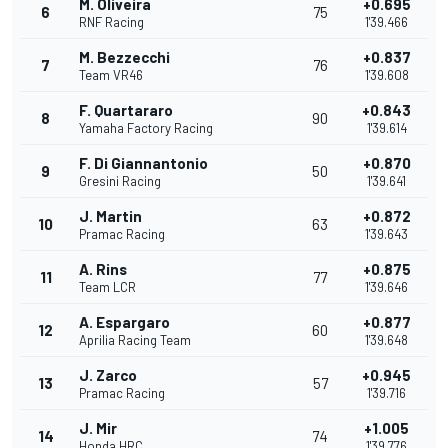
M. Oliveira
+0.695
6
75
RNF Racing
1'39.466
M. Bezzecchi
+0.837
7
76
Team VR46
1'39.608
F. Quartararo
+0.843
8
90
Yamaha Factory Racing
1'39.614
F. Di Giannantonio
+0.870
9
50
Gresini Racing
1'39.641
J. Martin
+0.872
10
63
Pramac Racing
1'39.643
A. Rins
+0.875
11
77
Team LCR
1'39.646
A. Espargaro
+0.877
12
60
Aprilia Racing Team
1'39.648
J. Zarco
+0.945
13
57
Pramac Racing
1'39.716
J. Mir
+1.005
14
74
Honda HRC
1'39.776