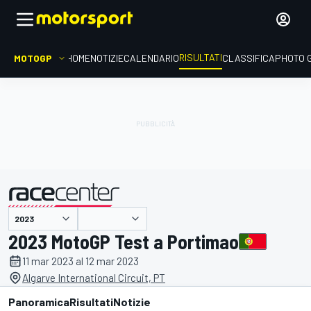
RISULTATI
MOTOGP
HOME
NOTIZIE
CALENDARIO
CLASSIFICA
PHOTO 
presentato da
2023 MotoGP Test a Portimao
11 mar 2023 al 12 mar 2023
Algarve International Circuit, PT
Panoramica
Risultati
Notizie