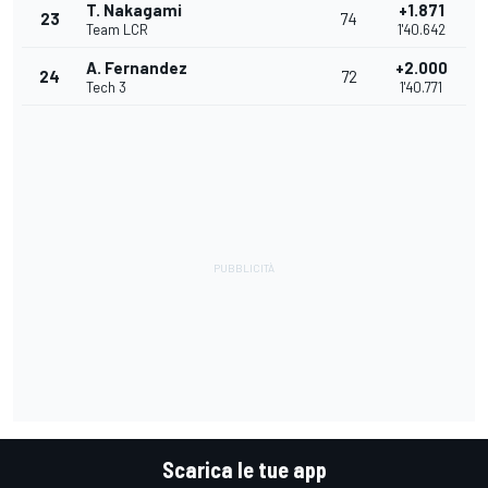
T. Nakagami
+1.871
23
74
Team LCR
1'40.642
A. Fernandez
+2.000
24
72
Tech 3
1'40.771
Scarica le tue app