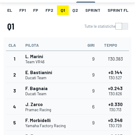
EL
FP1
FP
FP2
Q1
Q2
SPRINT
SPRINT FL
Q1
Tutte le statistiche
CLA
PILOTA
GIRI
TEMPO
L. Marini
1
9
1'30.383
Team VR46
E. Bastianini
+0.144
2
9
Ducati Team
1'30.527
F. Bagnaia
+0.243
3
9
Ducati Team
1'30.626
J. Zarco
+0.330
4
6
Pramac Racing
1'30.713
F. Morbidelli
+0.346
5
9
Yamaha Factory Racing
1'30.729