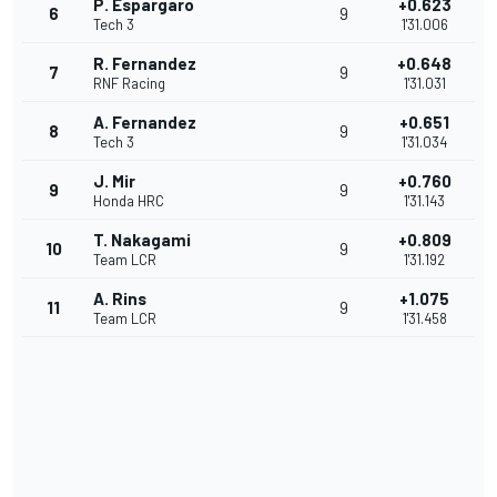
P. Espargaro
+0.623
6
9
Tech 3
1'31.006
R. Fernandez
+0.648
7
9
RNF Racing
1'31.031
A. Fernandez
+0.651
8
9
Tech 3
1'31.034
J. Mir
+0.760
9
9
Honda HRC
1'31.143
T. Nakagami
+0.809
10
9
Team LCR
1'31.192
A. Rins
+1.075
11
9
Team LCR
1'31.458