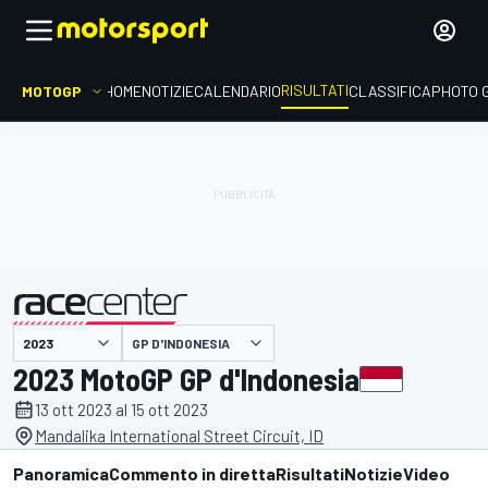
RISULTATI
MOTOGP
HOME
NOTIZIE
CALENDARIO
CLASSIFICA
PHOTO 
GP D'INDONESIA
presentato da
2023 MotoGP GP d'Indonesia
13 ott 2023 al 15 ott 2023
Mandalika International Street Circuit, ID
Panoramica
Commento in diretta
Risultati
Notizie
Video