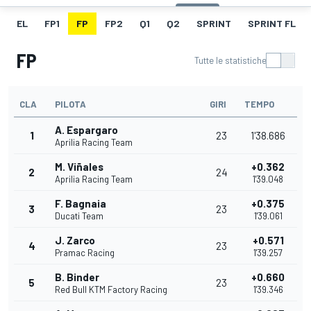
EL
FP1
FP
FP2
Q1
Q2
SPRINT
SPRINT FL
FP
Tutte le statistiche
CLA
PILOTA
GIRI
TEMPO
A. Espargaro
1
23
1'38.686
Aprilia Racing Team
M. Viñales
+0.362
2
24
Aprilia Racing Team
1'39.048
F. Bagnaia
+0.375
3
23
Ducati Team
1'39.061
J. Zarco
+0.571
4
23
Pramac Racing
1'39.257
B. Binder
+0.660
5
23
Red Bull KTM Factory Racing
1'39.346