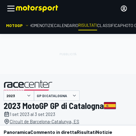
RISULTATI
MOTOGP
HOME
NOTIZIE
CALENDARIO
CLASSIFICA
PHOTO 
GP DI CATALOGNA
presentato da
2023 MotoGP GP di Catalogna
1 set 2023 al 3 set 2023
Circuit de Barcelona-Catalunya, ES
Panoramica
Commento in diretta
Risultati
Notizie