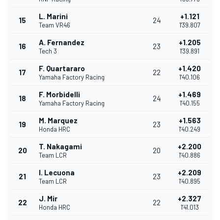
L. Marini
+1.121
15
24
Team VR46
1'39.807
A. Fernandez
+1.205
16
23
Tech 3
1'39.891
F. Quartararo
+1.420
17
22
Yamaha Factory Racing
1'40.106
F. Morbidelli
+1.469
18
24
Yamaha Factory Racing
1'40.155
M. Marquez
+1.563
19
23
Honda HRC
1'40.249
T. Nakagami
+2.200
20
20
Team LCR
1'40.886
I. Lecuona
+2.209
21
23
Team LCR
1'40.895
J. Mir
+2.327
22
22
Honda HRC
1'41.013