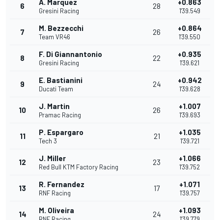
A. Marquez
+0.863
6
28
Gresini Racing
1'39.549
M. Bezzecchi
+0.864
7
26
Team VR46
1'39.550
F. Di Giannantonio
+0.935
8
22
Gresini Racing
1'39.621
E. Bastianini
+0.942
9
24
Ducati Team
1'39.628
J. Martin
+1.007
10
26
Pramac Racing
1'39.693
P. Espargaro
+1.035
11
21
Tech 3
1'39.721
J. Miller
+1.066
12
23
Red Bull KTM Factory Racing
1'39.752
R. Fernandez
+1.071
13
17
RNF Racing
1'39.757
M. Oliveira
+1.093
14
24
RNF Racing
1'39.779