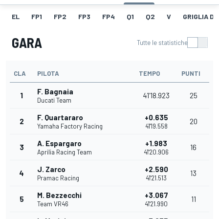
EL
FP1
FP2
FP3
FP4
Q1
Q2
V
GRIGLIA D
GARA
Tutte le statistiche
CLA
PILOTA
TEMPO
PUNTI
F. Bagnaia
1
41'18.923
25
Ducati Team
F. Quartararo
+0.635
2
20
Yamaha Factory Racing
41'19.558
A. Espargaro
+1.983
3
16
Aprilia Racing Team
41'20.906
J. Zarco
+2.590
4
13
Pramac Racing
41'21.513
M. Bezzecchi
+3.067
5
11
Team VR46
41'21.990