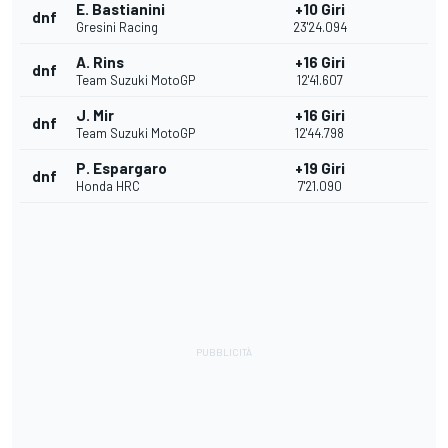
E. Bastianini
+10 Giri
dnf
Gresini Racing
23'24.094
A. Rins
+16 Giri
dnf
Team Suzuki MotoGP
12'41.607
J. Mir
+16 Giri
dnf
Team Suzuki MotoGP
12'44.798
P. Espargaro
+19 Giri
dnf
Honda HRC
7'21.090