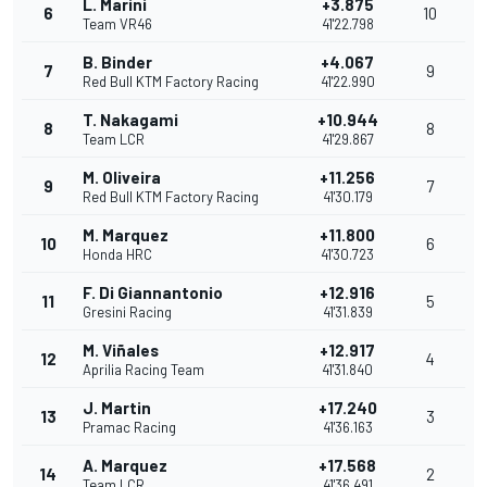
L. Marini
+3.875
6
10
Team VR46
41'22.798
B. Binder
+4.067
7
9
Red Bull KTM Factory Racing
41'22.990
T. Nakagami
+10.944
8
8
Team LCR
41'29.867
M. Oliveira
+11.256
9
7
Red Bull KTM Factory Racing
41'30.179
M. Marquez
+11.800
10
6
Honda HRC
41'30.723
F. Di Giannantonio
+12.916
11
5
Gresini Racing
41'31.839
M. Viñales
+12.917
12
4
Aprilia Racing Team
41'31.840
J. Martin
+17.240
13
3
Pramac Racing
41'36.163
A. Marquez
+17.568
14
2
Team LCR
41'36.491