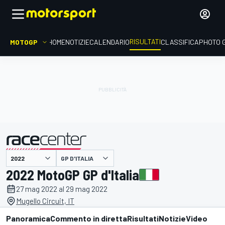
RISULTATI
MOTOGP
HOME
NOTIZIE
CALENDARIO
CLASSIFICA
PHOTO 
GP D'ITALIA
presentato da
2022 MotoGP GP d'Italia
27 mag 2022 al 29 mag 2022
Mugello Circuit, IT
Panoramica
Commento in diretta
Risultati
Notizie
Video