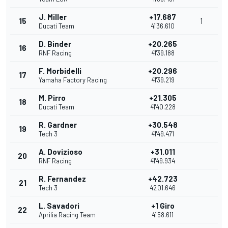
J. Miller
+17.687
15
1
Ducati Team
41'36.610
D. Binder
+20.265
16
RNF Racing
41'39.188
F. Morbidelli
+20.296
17
Yamaha Factory Racing
41'39.219
M. Pirro
+21.305
18
Ducati Team
41'40.228
R. Gardner
+30.548
19
Tech 3
41'49.471
A. Dovizioso
+31.011
20
RNF Racing
41'49.934
R. Fernandez
+42.723
21
Tech 3
42'01.646
L. Savadori
+1 Giro
22
Aprilia Racing Team
41'58.611