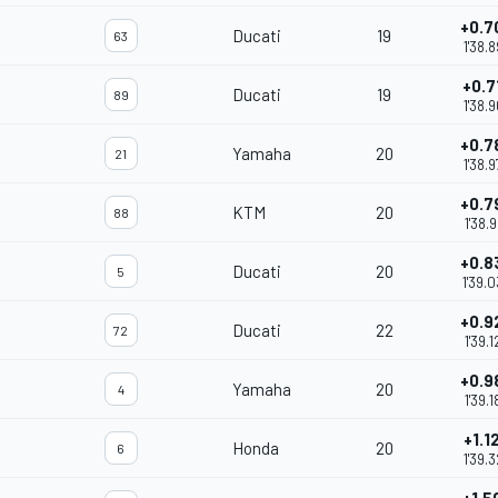
+0.7
Ducati
19
63
1'38.
+0.7
Ducati
19
89
1'38.
+0.7
Yamaha
20
21
1'38.
+0.7
KTM
20
88
1'38.9
+0.8
Ducati
20
5
1'39.
+0.9
Ducati
22
72
1'39.1
+0.9
Yamaha
20
4
1'39.1
+1.1
Honda
20
6
1'39.