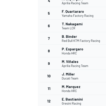
4
Aprilia Racing Team
F. Quartararo
5
Yamaha Factory Racing
T. Nakagami
6
Team LCR
B. Binder
7
Red Bull KTM Factory Racing
P. Espargaro
8
Honda HRC
M. Viñales
9
Aprilia Racing Team
J. Miller
10
Ducati Team
M. Marquez
11
Honda HRC
E. Bastianini
MONOPOSTO
12
Gresini Racing