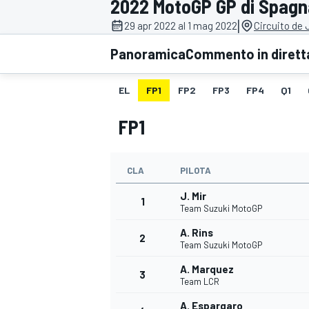
2022 MotoGP GP di Spagn
MOTOGP
WEC
|
29 apr 2022 al 1 mag 2022
Circuito de 
Panoramica
Commento in dirett
EL
FP1
FP2
FP3
FP4
Q1
FP1
CLA
PILOTA
WRC
J. Mir
1
Team Suzuki MotoGP
A. Rins
2
Team Suzuki MotoGP
A. Marquez
3
Team LCR
A. Espargaro