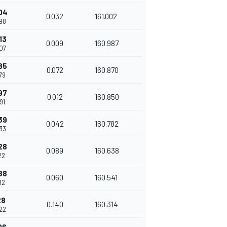
04
0.032
161.002
898
13
0.009
160.987
907
85
0.072
160.870
979
97
0.012
160.850
91
39
0.042
160.782
033
28
0.089
160.638
22
88
0.060
160.541
82
28
0.140
160.314
322