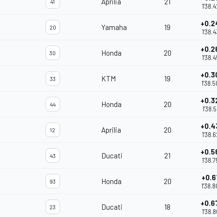
Aprilia
21
41
1'38.
+0.2
Yamaha
19
20
1'38.
+0.2
Honda
20
30
1'38.
+0.3
KTM
19
33
1'38.
+0.3
Honda
20
44
1'38.5
+0.4
Aprilia
20
12
1'38.
+0.5
Ducati
21
43
1'38.
+0.6
Honda
20
93
1'38.
+0.6
Ducati
18
23
1'38.