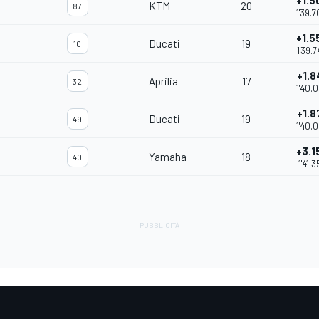
+1.5
KTM
20
87
1'39.
+1.5
Ducati
19
10
1'39.
+1.8
Aprilia
17
32
1'40.
+1.8
Ducati
19
49
1'40.
+3.1
Yamaha
18
40
1'41.3