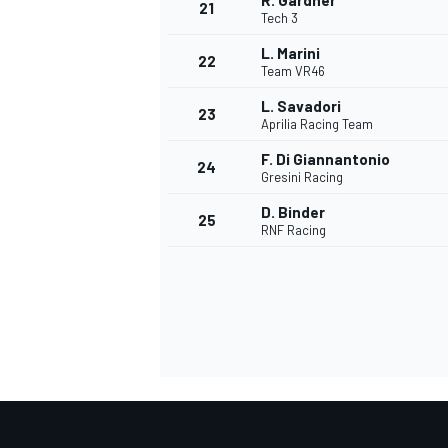
R. Gardner
21
Tech 3
L. Marini
22
Team VR46
L. Savadori
23
Aprilia Racing Team
F. Di Giannantonio
24
Gresini Racing
D. Binder
25
RNF Racing
ENDURANCE/GT