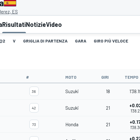
a
Jerez, ES
a
Risultati
Notizie
Video
Q2
V
GRIGLIA DI PARTENZA
GARA
GIRO PIÙ VELOCE
#
MOTO
GIRI
TEMPO
Suzuki
18
1'38.
36
+0.0
Suzuki
21
42
1'38.2
+0.1
Honda
21
73
1'38.
+0.2