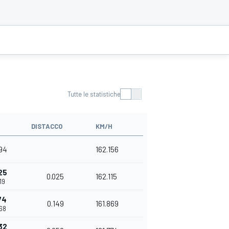
Tutte le statistiche
DISTACCO
KM/H
194
162.156
25
0.025
162.115
19
74
0.149
161.869
368
32