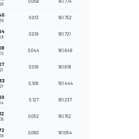
0.058
161.774
426
45
0.013
161.752
439
64
0.019
161.721
458
08
0.044
161.649
502
27
0.019
161.618
21
33
0.106
161.444
627
60
0.127
161.237
754
12
0.052
161.152
806
72
0.060
161.054
866