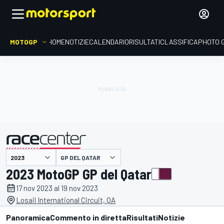
MOTOGP
HOME
NOTIZIE
CALENDARIO
RISULTATI
CLASSIFICA
PHOTO 
presentato da
GP DEL QATAR
2023 MotoGP GP del Qatar
17 nov 2023 al 19 nov 2023
Losail International Circuit, QA
Panoramica
Commento in diretta
Risultati
Notizie