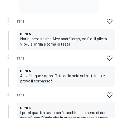
13:11
GIRO 5
Marini però sa che Alex andrà largo, così è. Il pilota
VR46 si infila e torna in testa
13:11
GIRO 5
Alez Marquez approfitta della scia sul rettilineo e
prova il sorpasso!
13:11
GIRO 4
I primi quattro sono però racchiusi in meno di due
decimi, con Diggia che in questo momento appare