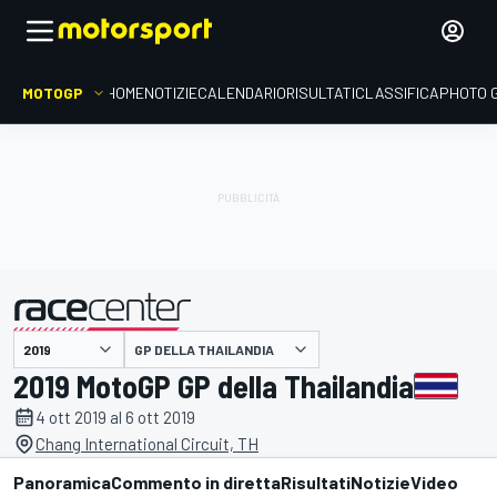
MOTOGP
HOME
NOTIZIE
CALENDARIO
RISULTATI
CLASSIFICA
PHOTO 
presentato da
GP DELLA THAILANDIA
2019 MotoGP GP della Thailandia
4 ott 2019 al 6 ott 2019
Chang International Circuit, TH
Panoramica
Commento in diretta
Risultati
Notizie
Video