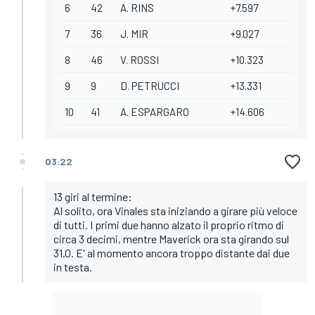
6
42
A. RINS
+7.597
7
36
J. MIR
+9.027
8
46
V. ROSSI
+10.323
9
9
D. PETRUCCI
+13.331
10
41
A. ESPARGARO
+14.606
03:22
13 giri al termine:
Al solito, ora Vinales sta iniziando a girare più veloce
di tutti. I primi due hanno alzato il proprio ritmo di
circa 3 decimi, mentre Maverick ora sta girando sul
31.0. E' al momento ancora troppo distante dai due
in testa.