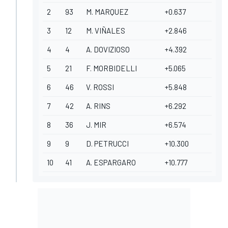
2
93
M. MARQUEZ
+0.637
3
12
M. VIÑALES
+2.846
4
4
A. DOVIZIOSO
+4.392
5
21
F. MORBIDELLI
+5.065
6
46
V. ROSSI
+5.848
7
42
A. RINS
+6.292
8
36
J. MIR
+6.574
9
9
D. PETRUCCI
+10.300
10
41
A. ESPARGARO
+10.777