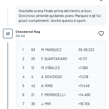
Una bella scena finale prima del rientro ai box:
Dovizioso attende guidando piano Marquez e gli fa i
giusti complimenti. Anche questo è sport.
Checkered flag
03:42
1
93
M. MARQUEZ
39:36.223
2
20
F. QUARTARARO
+0.171
3
12
M. VIÑALES
+1.380
4
4
A. DOVIZIOSO
+11.218
5
42
A. RINS
+11.449
6
21
F. MORBIDELLI
+14.466
7
36
J. MIR
+18.729