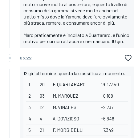
moto muove molto al posteriore, e questo livello di
consumo della gomma si vede molto anche nel
tratto misto dove la Yamaha deve fare ovviamente
più strada, remare, e consumare ancor di più.
Marc praticamente è incollato a Quartararo, e l'unico
motivo per cui non attacca è che mancano 10 giri.
03:22
12 giri al termine: questa la classifica al momento.
1
20
F. QUARTARARO
19:17.340
2
93
M. MARQUEZ
+0.188
3
12
M. VIÑALES
+2.737
4
4
A. DOVIZIOSO
+6.848
5
21
F. MORBIDELLI
+7.349