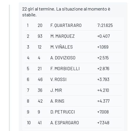
22 giri al termine. La situazione al momento è
stabile.
1
20
F. QUARTARARO
7:21.625
2
93
M. MARQUEZ
+0.407
3
12
M. VIÑALES
+1.069
4
4
A. DOVIZIOSO
+2.515
5
21
F. MORBIDELLI
+2.876
6
46
V. ROSSI
+3.793
7
36
J. MIR
+4.210
8
42
A. RINS
+4.377
9
9
D. PETRUCCI
+7.008
10
41
A. ESPARGARO
+7.348