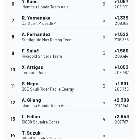
Y. Kunii
+1.067
6
6
Idemitsu Honda Team Asia
2'05.901
R. Yamanaka
+1.335
7
5
CarXpert PruestlGP
2'06.169
A. Fernandez
+1.522
8
5
Sterilgarda Max Racing Team
2'06.356
F. Salač
+1.580
9
5
Rivacold Snipers Team
2'06.414
X. Artigas
+1.653
10
5
Leopard Racing
2'06.487
S. Nepa
+1.901
11
5
BOE Skull Rider Facile Energy
2'06.735
A. Gilang
+2.309
12
5
Idemitsu Honda Team Asia
2'07.143
L. Fellon
+2.953
13
4
SIC58 Squadra Corse
2'07.787
T. Suzuki
14
5
SIC58 Squadra Corse