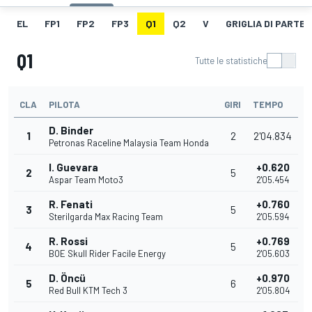
EL
FP1
FP2
FP3
Q1
Q2
V
GRIGLIA DI PARTE
Q1
Tutte le statistiche
CLA
PILOTA
GIRI
TEMPO
D. Binder
1
2
2'04.834
Petronas Raceline Malaysia Team Honda
I. Guevara
+0.620
2
5
Aspar Team Moto3
2'05.454
R. Fenati
+0.760
3
5
Sterilgarda Max Racing Team
2'05.594
R. Rossi
+0.769
4
5
BOE Skull Rider Facile Energy
2'05.603
D. Öncü
+0.970
5
6
Red Bull KTM Tech 3
2'05.804