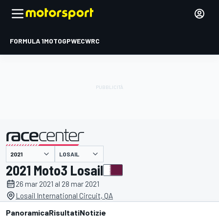
FORMULA 1
MOTOGP
WEC
WRC
LOSAIL
presentato da
2021 Moto3 Losail
26 mar 2021 al 28 mar 2021
Losail International Circuit, QA
Panoramica
Risultati
Notizie