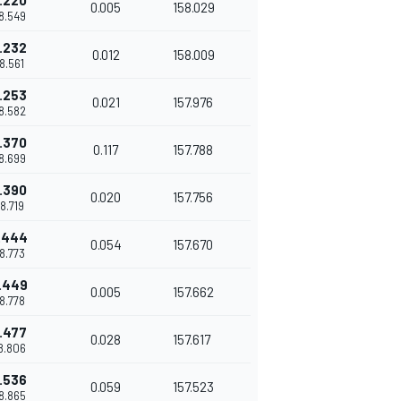
.220
0.005
158.029
38.549
.232
0.012
158.009
38.561
.253
0.021
157.976
38.582
.370
0.117
157.788
38.699
.390
0.020
157.756
38.719
.444
0.054
157.670
38.773
.449
0.005
157.662
38.778
.477
0.028
157.617
38.806
.536
0.059
157.523
38.865