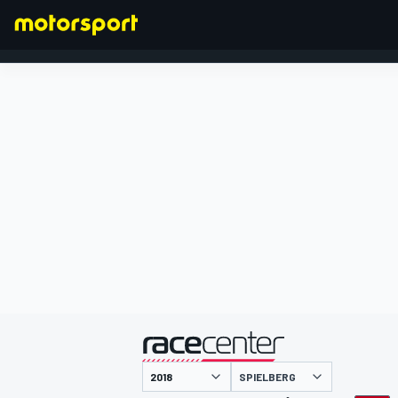
FORMULA 1
presentato da
SPIELBERG