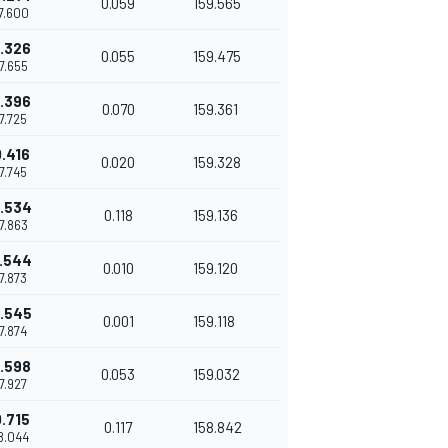
0.059
159.565
37.600
.326
0.055
159.475
37.655
.396
0.070
159.361
37.725
.416
0.020
159.328
37.745
.534
0.118
159.136
37.863
.544
0.010
159.120
37.873
.545
0.001
159.118
37.874
.598
0.053
159.032
37.927
.715
0.117
158.842
38.044