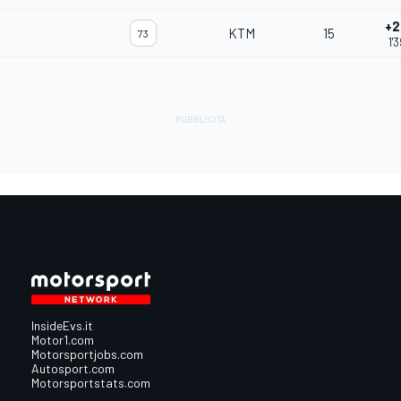
+2
KTM
15
73
1'
InsideEvs.it
Motor1.com
Motorsportjobs.com
Autosport.com
Motorsportstats.com