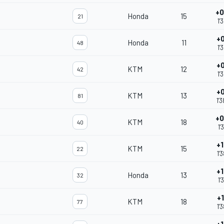
+0
Honda
15
21
1'
+0
Honda
11
48
1'
+0
KTM
12
42
1'
+0
KTM
13
81
1'
+0
KTM
18
40
1'
+1
KTM
15
22
1'
+1
Honda
13
32
1'
+1
KTM
18
77
1'