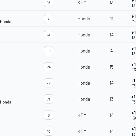
+1
KTM
13
16
1'
+1
Honda
11
7
 Honda
1'
+1
Honda
14
41
1'
+1
Honda
4
88
1'
+1
Honda
15
24
1'
+1
Honda
14
72
1'
+1
Honda
13
71
 Honda
1'
+1
KTM
14
8
1'
+1
KTM
14
10
1'