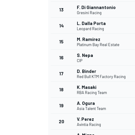
F. Di Giannantonio
13
Gresini Racing
L. Dalla Porta
14
Leopard Racing
M. Ramírez
15
Platinum Bay Real Estate
S. Nepa
16
CIP
D. Binder
17
Red Bull KTM Factory Racing
K. Masaki
18
RBA Racing Team
A. Ogura
19
Asia Talent Team
V. Perez
20
Avintia Racing