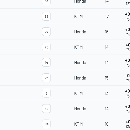
Honda
14
33
1'
+0
KTM
17
65
1'
+0
Honda
16
27
1'
+0
KTM
14
75
1'
+0
Honda
14
14
1'
+0
Honda
15
23
1'
+0
KTM
13
5
1'
+0
Honda
14
44
1'
+0
KTM
18
84
1'