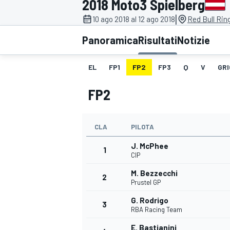
2018 Moto3 Spielberg
MOTOGP
WEC
|
10 ago 2018 al 12 ago 2018
Red Bull Rin
Panoramica
Risultati
Notizie
EL
FP1
FP2
FP3
Q
V
GRI
FP2
CLA
PILOTA
WRC
J. McPhee
1
CIP
M. Bezzecchi
2
Prustel GP
G. Rodrigo
3
RBA Racing Team
E. Bastianini