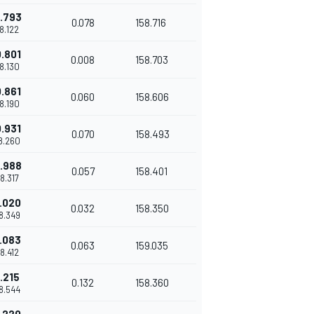
.793
0.078
158.716
38.122
.801
0.008
158.703
38.130
.861
0.060
158.606
38.190
.931
0.070
158.493
38.260
.988
0.057
158.401
38.317
.020
0.032
158.350
38.349
.083
0.063
159.035
38.412
.215
0.132
158.360
38.544