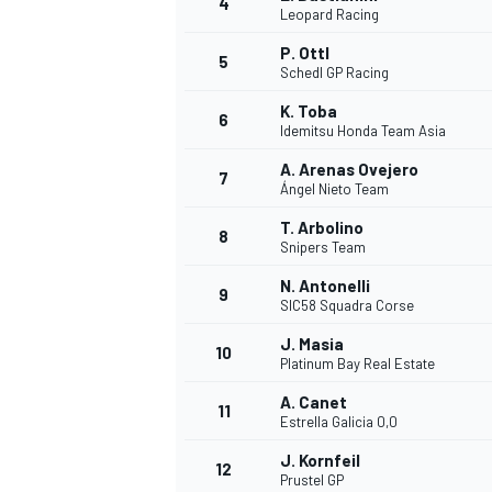
4
Leopard Racing
P. Ottl
5
Schedl GP Racing
K. Toba
6
Idemitsu Honda Team Asia
A. Arenas Ovejero
7
Ángel Nieto Team
T. Arbolino
8
Snipers Team
N. Antonelli
9
SIC58 Squadra Corse
J. Masia
10
Platinum Bay Real Estate
A. Canet
11
Estrella Galicia 0,0
J. Kornfeil
MONOPOSTO
12
Prustel GP