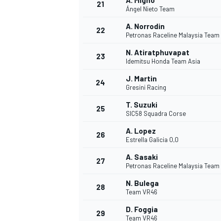
A. Migno
21
Ángel Nieto Team
A. Norrodin
22
Petronas Raceline Malaysia Team
N. Atiratphuvapat
23
Idemitsu Honda Team Asia
J. Martin
24
Gresini Racing
T. Suzuki
25
SIC58 Squadra Corse
A. Lopez
26
Estrella Galicia 0,0
A. Sasaki
27
Petronas Raceline Malaysia Team
ENDURANCE/GT
N. Bulega
28
Team VR46
D. Foggia
29
Team VR46