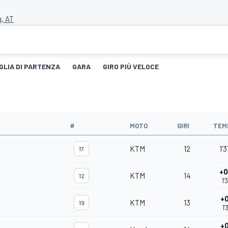
g, AT
GLIA DI PARTENZA
GARA
GIRO PIÙ VELOCE
#
MOTO
GIRI
TEM
KTM
12
1'
17
+0
KTM
14
12
1'
+0
KTM
13
19
1'
+0