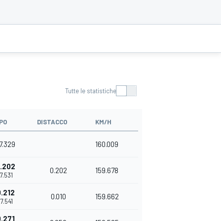
Tutte le statistiche
PO
DISTACCO
KM/H
37.329
160.009
.202
0.202
159.678
37.531
.212
0.010
159.662
37.541
.271