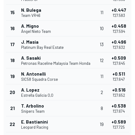
N. Bulega
+0.447
15
11
Team VR46
1'27.583
A. Migno
+0.458
16
10
Ángel Nieto Team
1'27.594
J. Masia
+0.496
17
13
Platinum Bay Real Estate
1'27.632
A. Sasaki
+0.509
18
12
Petronas Raceline Malaysia Team Honda
1'27.645
N. Antonelli
+0.511
19
11
SIC58 Squadra Corse
1'27.647
A. Lopez
+0.516
20
2
Estrella Galicia 0,0
1'27.652
T. Arbolino
+0.538
21
8
Snipers Team
1'27.674
E. Bastianini
+0.589
22
19
Leopard Racing
1'27.725