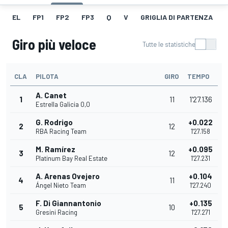
EL
FP1
FP2
FP3
Q
V
GRIGLIA DI PARTENZA
Giro più veloce
Tutte le statistiche
CLA
PILOTA
GIRO
TEMPO
A. Canet
1
11
1'27.136
Estrella Galicia 0,0
G. Rodrigo
+0.022
2
12
RBA Racing Team
1'27.158
M. Ramírez
+0.095
3
12
Platinum Bay Real Estate
1'27.231
A. Arenas Ovejero
+0.104
4
11
Ángel Nieto Team
1'27.240
F. Di Giannantonio
+0.135
5
10
Gresini Racing
1'27.271