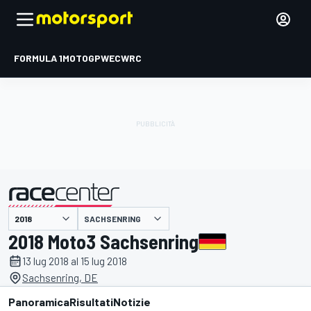
FORMULA 1
MOTOGP
WEC
WRC
SACHSENRING
presentato da
2018 Moto3 Sachsenring
13 lug 2018 al 15 lug 2018
Sachsenring, DE
Panoramica
Risultati
Notizie