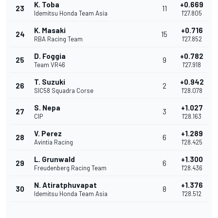
K. Toba
+0.669
23
11
Idemitsu Honda Team Asia
1'27.805
K. Masaki
+0.716
24
15
RBA Racing Team
1'27.852
D. Foggia
+0.782
25
9
Team VR46
1'27.918
T. Suzuki
+0.942
26
2
SIC58 Squadra Corse
1'28.078
S. Nepa
+1.027
27
3
CIP
1'28.163
V. Perez
+1.289
28
6
Avintia Racing
1'28.425
L. Grunwald
+1.300
29
6
Freudenberg Racing Team
1'28.436
N. Atiratphuvapat
+1.376
30
8
Idemitsu Honda Team Asia
1'28.512