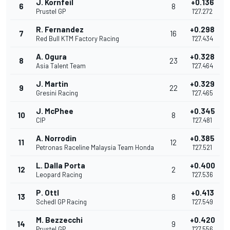
J. Kornfeil
+0.136
6
8
Prustel GP
1'27.272
R. Fernandez
+0.298
7
16
Red Bull KTM Factory Racing
1'27.434
A. Ogura
+0.328
8
23
Asia Talent Team
1'27.464
J. Martin
+0.329
9
22
Gresini Racing
1'27.465
J. McPhee
+0.345
10
8
CIP
1'27.481
A. Norrodin
+0.385
11
12
Petronas Raceline Malaysia Team Honda
1'27.521
L. Dalla Porta
+0.400
12
2
Leopard Racing
1'27.536
P. Ottl
+0.413
13
8
Schedl GP Racing
1'27.549
M. Bezzecchi
+0.420
14
9
Prustel GP
1'27.556