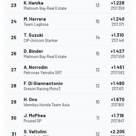
K. Hanika
+1.228
23
13
Platinum Bay Real Estate
2'07.359
M. Herrera
+1.240
24
15
Team Laglisse
2'07.371
T. Suzuki
+1.310
25
14
CIP-Unicom Starker
2'07.441
D. Binder
+1.427
26
15
Platinum Bay Real Estate
2'07.558
A. Norrodin
+1.451
27
12
Petronas Yamaha SRT
2'07.582
F. Di Giannantonio
+1.480
28
12
Gresini Racing Moto3
2'07.611
H. Ono
+1.670
29
10
Idemitsu Honda Team Asia
2'07.801
J. McPhee
+1.716
30
11
Prustel GP
2'07.847
S. Valtulini
+2.205
31
12