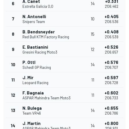
A. Canet
+0.331
6
14
Estrella Galicia 0,0
2'06.462
N. Antonelli
+0.405
7
10
Snipers Team
2'06.536
B. Bendsneyder
+0.408
8
15
Red Bull KTM Factory Racing
2'06.539
E. Bastianini
+0.526
9
12
Gresini Racing Moto3
2'06.657
P. Ottl
+0.576
10
14
Schedl GP Racing
2'06.707
J. Mir
+0.597
11
11
Leopard Racing
2'06.728
F. Bagnaia
+0.602
12
11
ASPAR Mahindra Team Moto3
2'06.733
N. Bulega
+0.655
13
14
Team VR46
2'06.786
J. Martin
+0.800
14
14
ASPAR Mahindra Team Moto3
2'06.931