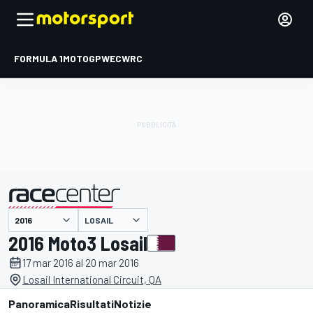
FORMULA 1
MOTOGP
WEC
WRC
LOSAIL
presentato da
2016 Moto3 Losail
17 mar 2016 al 20 mar 2016
Losail International Circuit, QA
Panoramica
Risultati
Notizie