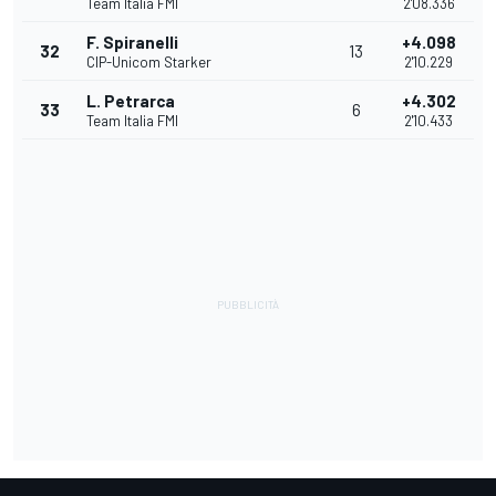
Team Italia FMI
2'08.336
F. Spiranelli
+4.098
32
13
CIP-Unicom Starker
2'10.229
L. Petrarca
+4.302
33
6
Team Italia FMI
2'10.433