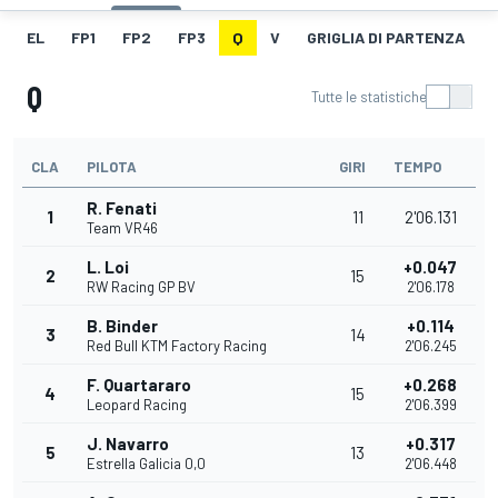
EL
FP1
FP2
FP3
Q
V
GRIGLIA DI PARTENZA
Q
Tutte le statistiche
CLA
PILOTA
GIRI
TEMPO
R. Fenati
1
11
2'06.131
Team VR46
L. Loi
+0.047
2
15
RW Racing GP BV
2'06.178
B. Binder
+0.114
3
14
Red Bull KTM Factory Racing
2'06.245
F. Quartararo
+0.268
4
15
Leopard Racing
2'06.399
J. Navarro
+0.317
5
13
Estrella Galicia 0,0
2'06.448