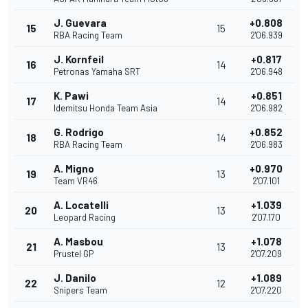
J. Guevara
+0.808
15
15
RBA Racing Team
2'06.939
J. Kornfeil
+0.817
16
14
Petronas Yamaha SRT
2'06.948
K. Pawi
+0.851
17
14
Idemitsu Honda Team Asia
2'06.982
G. Rodrigo
+0.852
18
14
RBA Racing Team
2'06.983
A. Migno
+0.970
19
13
Team VR46
2'07.101
A. Locatelli
+1.039
20
13
Leopard Racing
2'07.170
A. Masbou
+1.078
21
13
Prustel GP
2'07.209
J. Danilo
+1.089
22
12
Snipers Team
2'07.220