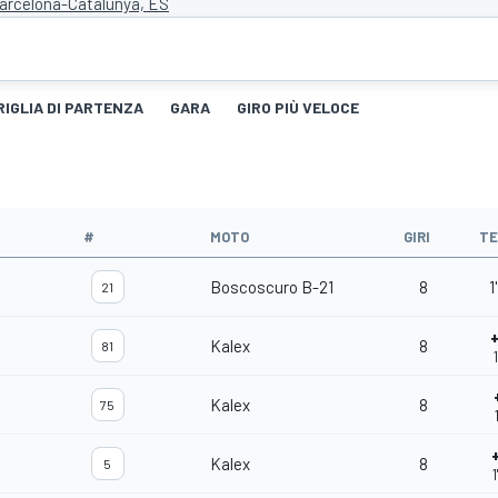
Barcelona-Catalunya, ES
RIGLIA DI PARTENZA
GARA
GIRO PIÙ VELOCE
#
MOTO
GIRI
T
Boscoscuro B-21
8
1
21
Kalex
8
81
Kalex
8
75
Kalex
8
5