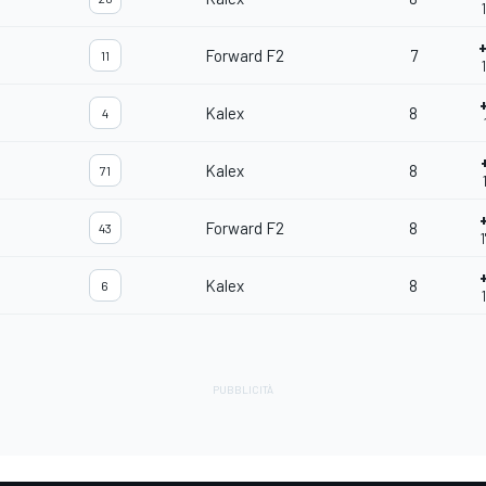
Forward F2
7
11
Kalex
8
4
Kalex
8
71
Forward F2
8
43
Kalex
8
6