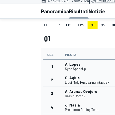
|
14 nov 2024 al 17 nov 2024
Circuit de 
MOTOGP
WEC
Panoramica
Risultati
Notizie
EL
FIP
FP1
FP2
Q1
Q2
G
Q1
CLA
PILOTA
A. Lopez
WRC
1
Sync SpeedUp
S. Agius
2
Liqui Moly Husqvarna Intact GP
A. Arenas Ovejero
3
Gresini Moto2
J. Masia
4
Preicanos Racing Team