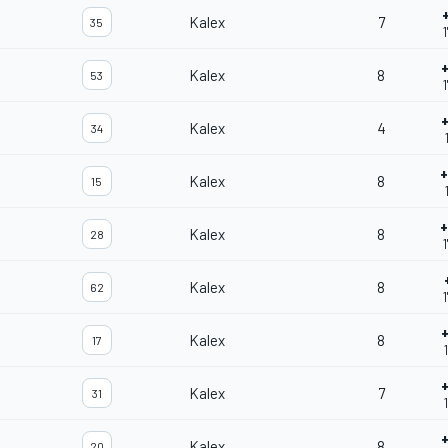
Kalex
7
35
Kalex
8
53
1
Kalex
4
34
Kalex
8
15
Kalex
8
28
1
Kalex
8
62
Kalex
8
17
Kalex
7
31
Kalex
8
20