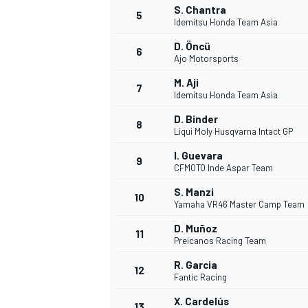
S. Chantra
5
Idemitsu Honda Team Asia
D. Öncü
6
Ajo Motorsports
M. Aji
7
Idemitsu Honda Team Asia
D. Binder
8
Liqui Moly Husqvarna Intact GP
I. Guevara
9
CFMOTO Inde Aspar Team
S. Manzi
10
Yamaha VR46 Master Camp Team
D. Muñoz
11
Preicanos Racing Team
R. Garcia
12
Fantic Racing
MONOPOSTO
X. Cardelús
13