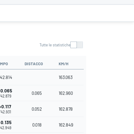
Tutte le statistiche
EMPO
DISTACCO
KM/H
'42.814
163.063
+0.065
0.065
162.960
1'42.879
+0.117
0.052
162.878
1'42.931
+0.135
0.018
162.849
1'42.949