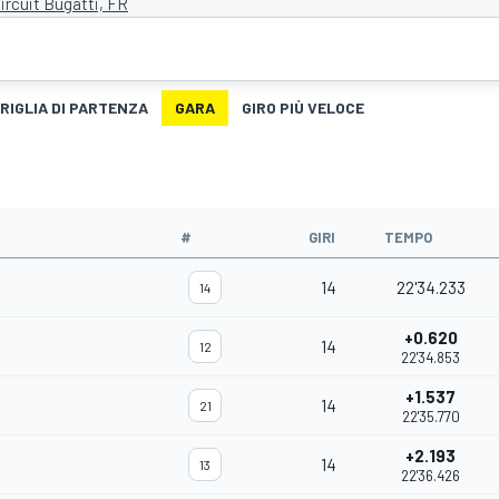
ircuit Bugatti, FR
RIGLIA DI PARTENZA
GARA
GIRO PIÙ VELOCE
#
GIRI
TEMPO
14
22'34.233
14
+0.620
14
12
22'34.853
+1.537
14
21
22'35.770
+2.193
14
13
22'36.426