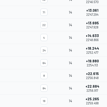
22'46.570
+13.061
14
71
22'47.294
+13.695
14
22
22'47.928
+14.633
14
4
22'48.866
+18.244
14
24
22'52.477
+19.880
14
64
22'54.113
+22.615
14
8
22'56.848
+22.684
14
84
22'56.917
+25.265
14
19
22'59.498