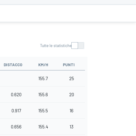
Tutte le statistiche
DISTACCO
KM/H
PUNTI
155.7
25
0.620
155.6
20
0.917
155.5
16
0.656
155.4
13