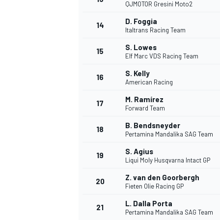
QJMOTOR Gresini Moto2
D. Foggia
14
Italtrans Racing Team
S. Lowes
15
Elf Marc VDS Racing Team
S. Kelly
16
American Racing
M. Ramírez
17
Forward Team
B. Bendsneyder
18
Pertamina Mandalika SAG Team
S. Agius
19
Liqui Moly Husqvarna Intact GP
Z. van den Goorbergh
20
Fieten Olie Racing GP
L. Dalla Porta
21
Pertamina Mandalika SAG Team