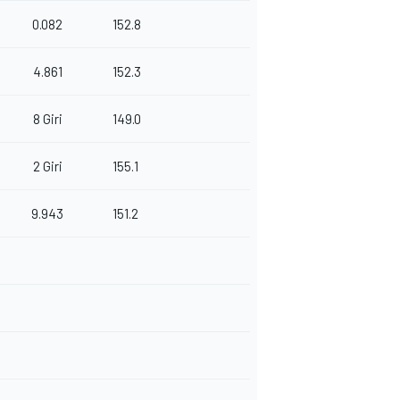
0.082
152.8
4.861
152.3
8 Giri
149.0
2 Giri
155.1
9.943
151.2