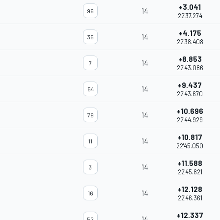
+3.041
14
96
22'37.274
+4.175
14
35
22'38.408
+8.853
14
7
22'43.086
+9.437
14
54
22'43.670
+10.696
14
79
22'44.929
+10.817
14
11
22'45.050
+11.588
14
3
22'45.821
+12.128
14
16
22'46.361
+12.337
14
52