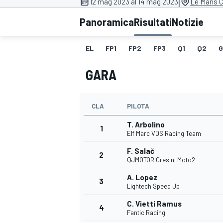
|
12 mag 2023 al 14 mag 2023
Le Mans C
MOTOGP
WEC
Panoramica
Risultati
Notizie
EL
FP1
FP2
FP3
Q1
Q2
G
GARA
CLA
PILOTA
T. Arbolino
WRC
1
Elf Marc VDS Racing Team
F. Salač
2
QJMOTOR Gresini Moto2
A. Lopez
3
Lightech Speed Up
C. Vietti Ramus
4
Fantic Racing