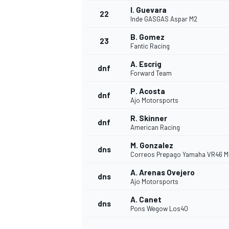
I. Guevara
22
Inde GASGAS Aspar M2
B. Gomez
23
Fantic Racing
A. Escrig
dnf
Forward Team
P. Acosta
dnf
Ajo Motorsports
R. Skinner
dnf
American Racing
M. Gonzalez
dns
Correos Prepago Yamaha VR46 M
A. Arenas Ovejero
dns
Ajo Motorsports
ENDURANCE/GT
A. Canet
dns
Pons Wegow Los40