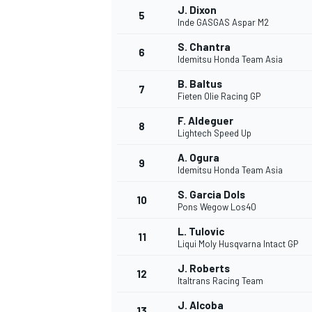
J. Dixon
5
Inde GASGAS Aspar M2
S. Chantra
6
Idemitsu Honda Team Asia
B. Baltus
7
Fieten Olie Racing GP
F. Aldeguer
8
Lightech Speed Up
A. Ogura
9
Idemitsu Honda Team Asia
S. Garcia Dols
10
Pons Wegow Los40
L. Tulovic
11
Liqui Moly Husqvarna Intact GP
J. Roberts
12
Italtrans Racing Team
MONOPOSTO
J. Alcoba
13