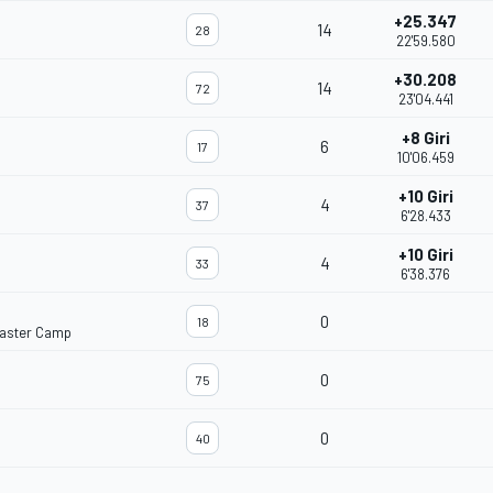
+25.347
14
28
22'59.580
+30.208
14
72
23'04.441
+8 Giri
6
17
10'06.459
+10 Giri
4
37
6'28.433
+10 Giri
4
33
6'38.376
0
18
aster Camp
0
75
0
40