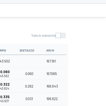
Tutte le statistiche
MPO
DISTACCO
KM/H
'43.502
167.161
+0.060
0.060
167.065
1'43.562
+0.322
0.262
166.643
1'43.824
+0.335
0.013
166.622
1'43.837