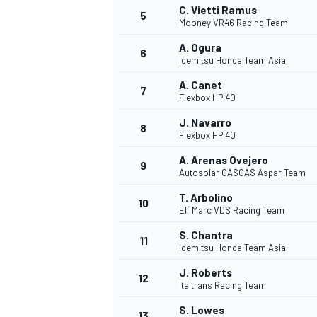
C. Vietti Ramus
5
Mooney VR46 Racing Team
A. Ogura
6
Idemitsu Honda Team Asia
A. Canet
7
Flexbox HP 40
J. Navarro
8
Flexbox HP 40
A. Arenas Ovejero
9
Autosolar GASGAS Aspar Team
T. Arbolino
10
Elf Marc VDS Racing Team
S. Chantra
11
Idemitsu Honda Team Asia
J. Roberts
12
Italtrans Racing Team
MONOPOSTO
S. Lowes
13