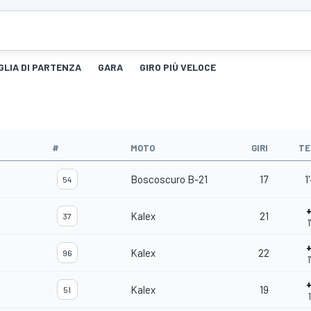
GLIA DI PARTENZA
GARA
GIRO PIÙ VELOCE
#
MOTO
GIRI
TE
Boscoscuro B-21
17
1
54
Kalex
21
37
Kalex
22
96
Kalex
19
51