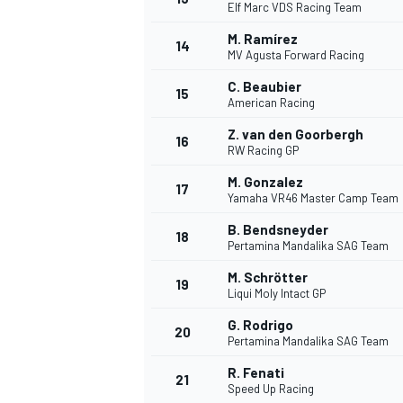
Elf Marc VDS Racing Team
M. Ramírez
14
MV Agusta Forward Racing
C. Beaubier
15
American Racing
Z. van den Goorbergh
16
RW Racing GP
M. Gonzalez
17
Yamaha VR46 Master Camp Team
B. Bendsneyder
18
Pertamina Mandalika SAG Team
M. Schrötter
19
Liqui Moly Intact GP
G. Rodrigo
20
Pertamina Mandalika SAG Team
R. Fenati
21
Speed Up Racing