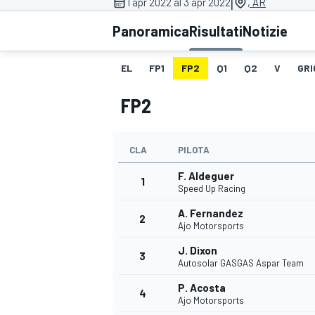
|
1 apr 2022 al 3 apr 2022
, AR
MOTOGP
WEC
Panoramica
Risultati
Notizie
EL
FP1
FP2
Q1
Q2
V
GRI
FP2
CLA
PILOTA
F. Aldeguer
WRC
1
Speed Up Racing
A. Fernandez
2
Ajo Motorsports
J. Dixon
3
Autosolar GASGAS Aspar Team
P. Acosta
4
Ajo Motorsports