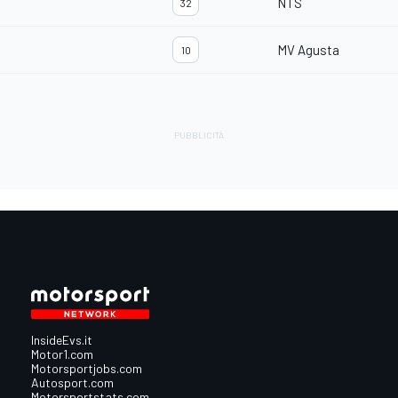
NTS
32
MV Agusta
10
InsideEvs.it
Motor1.com
Motorsportjobs.com
Autosport.com
Motorsportstats.com