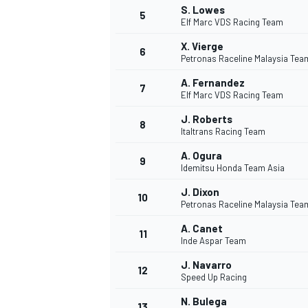
S. Lowes
5
Elf Marc VDS Racing Team
X. Vierge
6
Petronas Raceline Malaysia Te
A. Fernandez
7
Elf Marc VDS Racing Team
J. Roberts
8
Italtrans Racing Team
A. Ogura
9
Idemitsu Honda Team Asia
J. Dixon
10
Petronas Raceline Malaysia Te
A. Canet
11
Inde Aspar Team
J. Navarro
12
Speed Up Racing
MONOPOSTO
N. Bulega
13