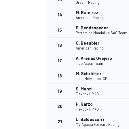
Gresini Racing
M. Ramírez
14
American Racing
B. Bendsneyder
15
Pertamina Mandalika SAG Team
C. Beaubier
16
American Racing
A. Arenas Ovejero
17
Inde Aspar Team
M. Schrötter
18
Liqui Moly Intact GP
S. Manzi
19
Flexbox HP 40
H. Garzo
20
Flexbox HP 40
L. Baldassarri
21
MV Agusta Forward Racing