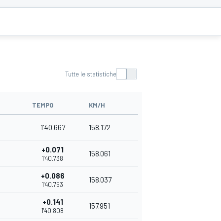
Tutte le statistiche
TEMPO
KM/H
1'40.667
158.172
+0.071
158.061
1'40.738
+0.086
158.037
1'40.753
+0.141
157.951
1'40.808