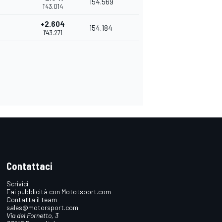
154.569
1'43.014
+2.604
154.184
1'43.271
Contattaci
Scrivici
Fai pubblicità con Mototsport.com
Contatta il team
sales@motorsport.com
Via del Fornetto, 3