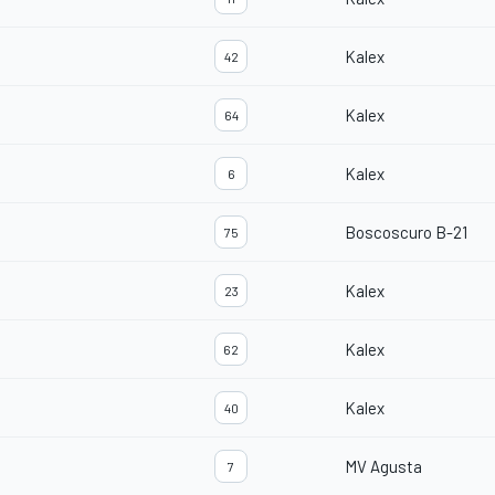
Kalex
42
Kalex
64
Kalex
6
Boscoscuro B-21
75
Kalex
23
Kalex
62
Kalex
40
MV Agusta
7