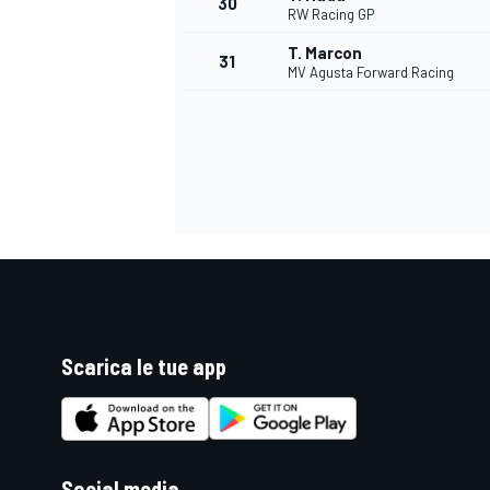
30
RW Racing GP
T. Marcon
31
MV Agusta Forward Racing
Scarica le tue app
MONOMARCA
Social media