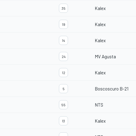
Kalex
35
Kalex
19
Kalex
14
MV Agusta
24
Kalex
12
Boscoscuro B-21
5
NTS
55
Kalex
13