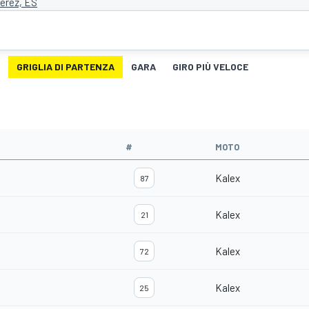
Jerez, ES
GRIGLIA DI PARTENZA
GARA
GIRO PIÙ VELOCE
#
MOTO
Kalex
87
Kalex
21
Kalex
72
Kalex
25