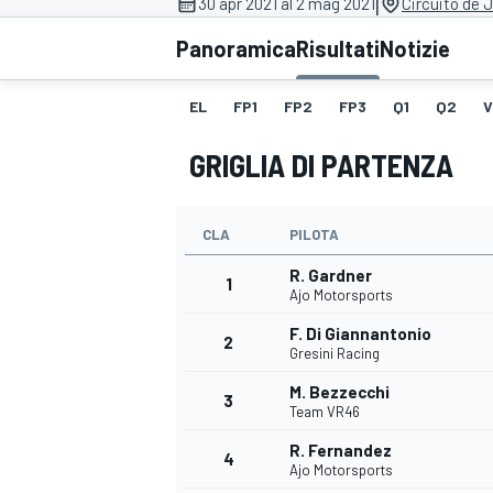
|
30 apr 2021 al 2 mag 2021
Circuito de 
MOTOGP
WEC
Panoramica
Risultati
Notizie
EL
FP1
FP2
FP3
Q1
Q2
V
GRIGLIA DI PARTENZA
CLA
PILOTA
R. Gardner
WRC
1
Ajo Motorsports
F. Di Giannantonio
2
Gresini Racing
M. Bezzecchi
3
Team VR46
R. Fernandez
4
Ajo Motorsports