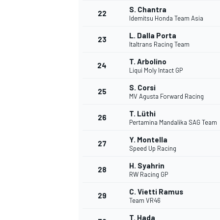
S. Chantra
22
Idemitsu Honda Team Asia
L. Dalla Porta
23
Italtrans Racing Team
T. Arbolino
24
Liqui Moly Intact GP
S. Corsi
25
MV Agusta Forward Racing
T. Lüthi
26
Pertamina Mandalika SAG Team
Y. Montella
27
Speed Up Racing
H. Syahrin
28
RW Racing GP
ENDURANCE/GT
C. Vietti Ramus
29
Team VR46
T. Hada