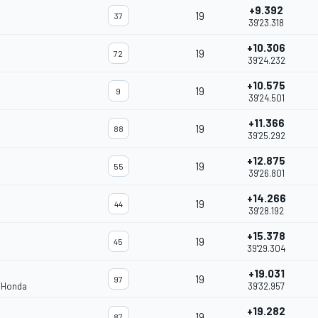
+9.392
19
37
39'23.318
+10.306
19
72
39'24.232
+10.575
19
9
39'24.501
+11.366
19
88
39'25.292
+12.875
19
55
39'26.801
+14.266
19
44
39'28.192
+15.378
19
45
39'29.304
+19.031
19
97
m Honda
39'32.957
+19.282
19
87