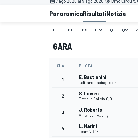
|
7 ago 2020 al 9 ago 2020
Brno Circuit,
MOTOGP
WEC
Panoramica
Risultati
Notizie
EL
FP1
FP2
FP3
Q1
Q2
V
GARA
CLA
PILOTA
E. Bastianini
WRC
1
Italtrans Racing Team
S. Lowes
2
Estrella Galicia 0,0
J. Roberts
3
American Racing
L. Marini
4
Team VR46