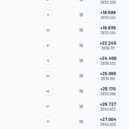
39'33.208
+19.598
19
11
39'33.524
+19.638
19
23
39'33.564
+22.245
19
21
39'36.171
+24.406
19
12
39'38.332
+25.065
19
64
39'38.991
+25.170
19
42
39'39.096
+26.727
19
57
39'40.653
+27.004
19
77
39'40.930