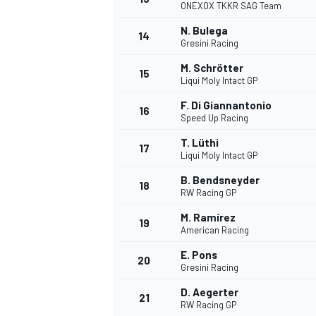
ONEXOX TKKR SAG Team
N. Bulega
14
Gresini Racing
M. Schrötter
15
Liqui Moly Intact GP
F. Di Giannantonio
16
Speed Up Racing
T. Lüthi
17
Liqui Moly Intact GP
B. Bendsneyder
18
RW Racing GP
M. Ramírez
19
American Racing
E. Pons
20
Gresini Racing
D. Aegerter
21
RW Racing GP