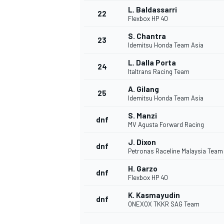
L. Baldassarri
22
Flexbox HP 40
S. Chantra
23
Idemitsu Honda Team Asia
L. Dalla Porta
24
Italtrans Racing Team
A. Gilang
25
Idemitsu Honda Team Asia
S. Manzi
dnf
MV Agusta Forward Racing
J. Dixon
dnf
Petronas Raceline Malaysia Tea
H. Garzo
dnf
Flexbox HP 40
ENDURANCE/GT
K. Kasmayudin
dnf
ONEXOX TKKR SAG Team