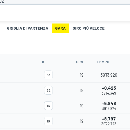
 CZ
GRIGLIA DI PARTENZA
GARA
GIRO PIÙ VELOCE
#
GIRI
TEMPO
19
39'13.926
33
+0.423
19
22
39'14.349
+5.948
19
16
39'19.874
+8.797
19
10
39'22.723