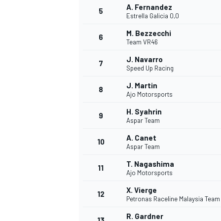
A. Fernandez
5
Estrella Galicia 0,0
M. Bezzecchi
6
Team VR46
J. Navarro
7
Speed Up Racing
J. Martin
8
Ajo Motorsports
H. Syahrin
9
Aspar Team
A. Canet
10
Aspar Team
T. Nagashima
11
Ajo Motorsports
X. Vierge
12
Petronas Raceline Malaysia Tea
MONOPOSTO
R. Gardner
13