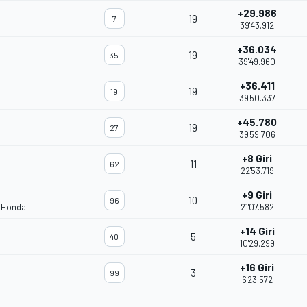
+29.986
19
7
39'43.912
+36.034
19
35
39'49.960
+36.411
19
19
39'50.337
+45.780
19
27
39'59.706
+8 Giri
11
62
22'53.719
+9 Giri
10
96
m Honda
21'07.582
+14 Giri
5
40
10'29.299
+16 Giri
3
99
6'23.572