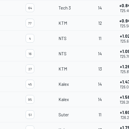
+0.8
Tech 3
14
64
1'25.
+0.9
KTM
12
77
1'25.
+1.0
NTS
11
4
1'25.
+1.0
NTS
14
16
1'25.
+1.2
KTM
13
27
1'25.
+1.4
Kalex
14
45
1'26.
+1.5
Kalex
14
95
1'26.
+1.6
Suter
11
51
1'26.
+1.7