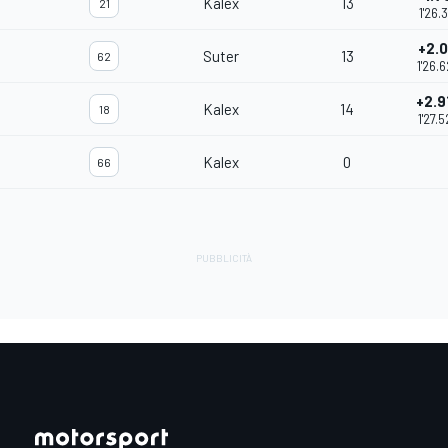
Kalex
13
21
1'26.
+2.0
Suter
13
62
1'26.
+2.9
Kalex
14
18
1'27.
Kalex
0
66