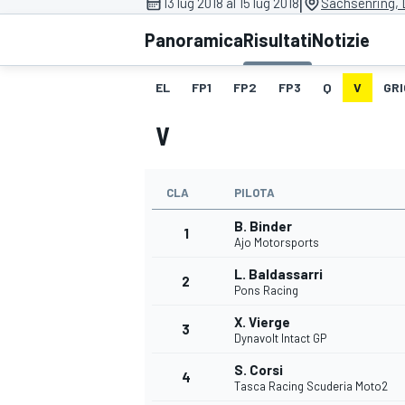
|
13 lug 2018 al 15 lug 2018
Sachsenring,
MOTOGP
WEC
Panoramica
Risultati
Notizie
EL
FP1
FP2
FP3
Q
V
GRI
V
CLA
PILOTA
B. Binder
WRC
1
Ajo Motorsports
L. Baldassarri
2
Pons Racing
X. Vierge
3
Dynavolt Intact GP
S. Corsi
4
Tasca Racing Scuderia Moto2