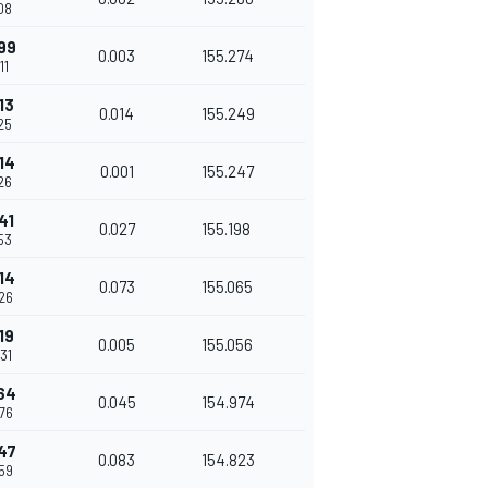
108
99
0.003
155.274
11
13
0.014
155.249
125
14
0.001
155.247
126
41
0.027
155.198
153
14
0.073
155.065
226
19
0.005
155.056
231
64
0.045
154.974
276
47
0.083
154.823
359