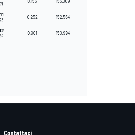
0.155
153.009
371
11
0.252
152.564
623
12
0.901
150.994
524
Contattaci