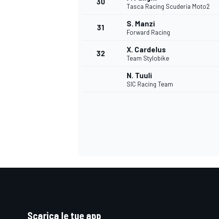
30
Tasca Racing Scuderia Moto2
S. Manzi
31
Forward Racing
X. Cardelus
32
Team Stylobike
N. Tuuli
SIC Racing Team
MONOMARCA
Scarica le tue app