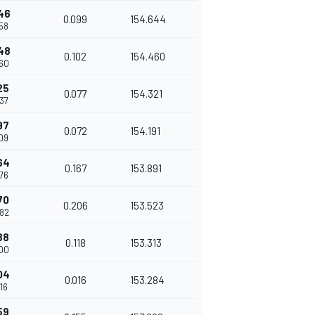
46
0.099
154.644
458
48
0.102
154.460
560
25
0.077
154.321
637
97
0.072
154.191
709
64
0.167
153.891
876
70
0.206
153.523
082
88
0.118
153.313
200
04
0.016
153.284
216
59