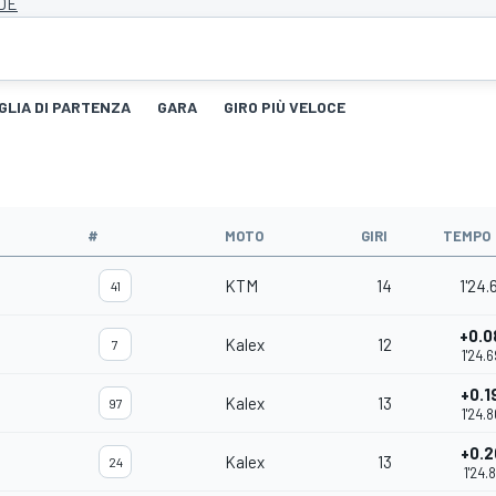
 DE
GLIA DI PARTENZA
GARA
GIRO PIÙ VELOCE
#
MOTO
GIRI
TEMPO
KTM
14
1'24.
41
+0.0
Kalex
12
7
1'24.
+0.1
Kalex
13
97
1'24.
+0.2
Kalex
13
24
1'24.