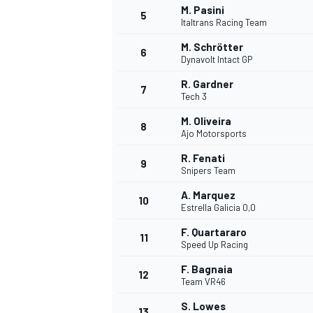
M. Pasini
5
Italtrans Racing Team
M. Schrötter
6
Dynavolt Intact GP
R. Gardner
7
Tech 3
M. Oliveira
8
Ajo Motorsports
R. Fenati
9
Snipers Team
A. Marquez
10
Estrella Galicia 0,0
F. Quartararo
11
Speed Up Racing
F. Bagnaia
12
Team VR46
MONOPOSTO
S. Lowes
13