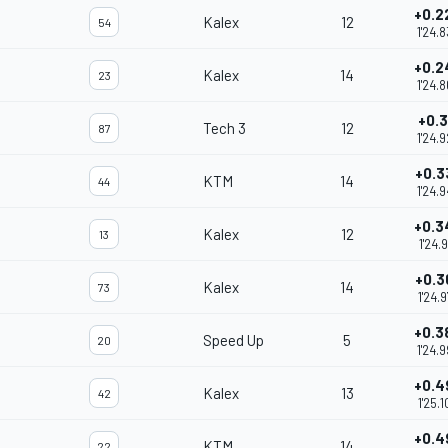
+0.2
Kalex
12
54
1'24.
+0.2
Kalex
14
23
1'24.
+0.3
Tech 3
12
87
1'24.
+0.3
KTM
14
44
1'24.
+0.3
Kalex
12
13
1'24.
+0.3
Kalex
14
73
1'24.
+0.3
Speed Up
5
20
1'24.
+0.4
Kalex
13
42
1'25.
+0.4
KTM
14
22