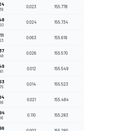
24
0.023
155.778
836
48
0.024
155.734
860
11
0.063
155.618
923
37
0.026
155.570
949
49
0.012
155.549
961
63
0.014
155.523
975
84
0.021
155.484
996
94
0.110
155.283
106
96
0.002
155.280