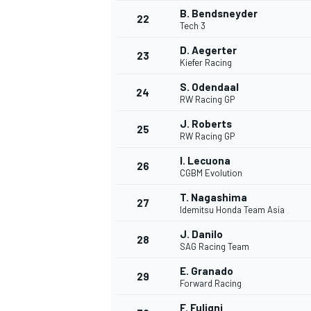
B. Bendsneyder
22
Tech 3
D. Aegerter
23
Kiefer Racing
S. Odendaal
24
RW Racing GP
J. Roberts
25
RW Racing GP
I. Lecuona
26
CGBM Evolution
T. Nagashima
27
Idemitsu Honda Team Asia
J. Danilo
28
SAG Racing Team
ENDURANCE/GT
E. Granado
29
Forward Racing
F. Fuligni