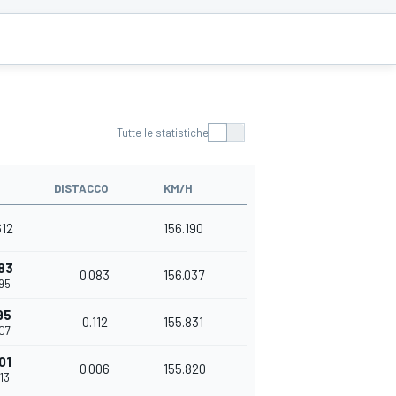
Tutte le statistiche
DISTACCO
KM/H
612
156.190
83
0.083
156.037
695
95
0.112
155.831
807
01
0.006
155.820
813