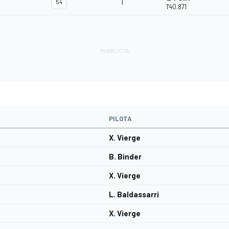
1
54
1'40.871
PILOTA
X. Vierge
B. Binder
X. Vierge
L. Baldassarri
X. Vierge