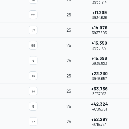
39'33.214
+11.209
25
22
39'34.636
+14.076
25
57
39'37.503
+15.350
25
89
39'38.777
+15.396
25
4
39'38.823
+23.230
25
16
39'46.657
+33.736
25
24
39'57.163
+42.324
25
5
40'05.751
+52.297
25
67
40'15.724