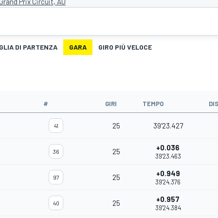
 Grand Prix Circuit, AU
GLIA DI PARTENZA
GARA
GIRO PIÙ VELOCE
#
GIRI
TEMPO
DI
25
39'23.427
41
+0.036
25
36
39'23.463
+0.949
25
97
39'24.376
+0.957
25
40
39'24.384