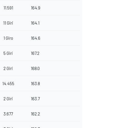
11.591
164.9
11 Giri
164.1
1 Giro
164.6
5 Giri
167.2
2 Giri
168.0
14.455
163.8
2 Giri
163.7
3.677
162.2