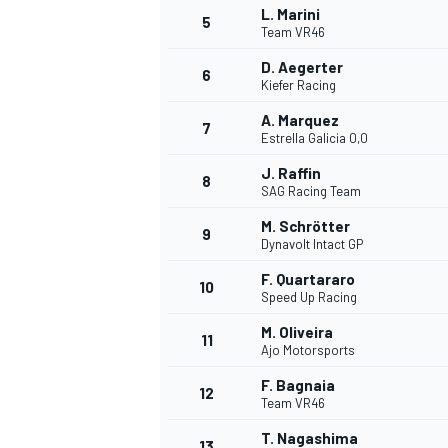
L. Marini
5
Team VR46
D. Aegerter
6
Kiefer Racing
A. Marquez
7
Estrella Galicia 0,0
J. Raffin
8
SAG Racing Team
M. Schrötter
9
Dynavolt Intact GP
F. Quartararo
10
Speed Up Racing
M. Oliveira
11
Ajo Motorsports
F. Bagnaia
12
Team VR46
MONOPOSTO
T. Nagashima
13