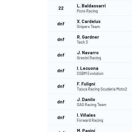
L. Baldassarri
22
Pons Racing
X. Cardelus
dnf
Snipers Team
R. Gardner
dnf
Tech 3
J. Navarro
dnf
Gresini Racing
I. Lecuona
dnf
CGBM Evolution
F. Fuligni
dnf
Tasca Racing Scuderia Moto2
J. Danilo
dnf
SAG Racing Team
ENDURANCE/GT
I. Viñales
dnf
Forward Racing
M. Pasini