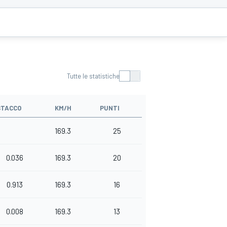
Tutte le statistiche
STACCO
KM/H
PUNTI
169.3
25
0.036
169.3
20
0.913
169.3
16
0.008
169.3
13