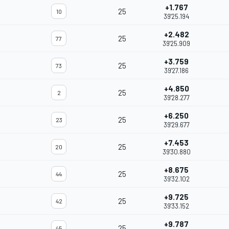
+1.767
25
10
39'25.194
+2.482
25
77
39'25.909
+3.759
25
73
39'27.186
+4.850
25
2
39'28.277
+6.250
25
23
39'29.677
+7.453
25
20
39'30.880
+8.675
25
44
39'32.102
+9.725
25
42
39'33.152
+9.787
25
45