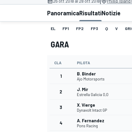
|
26 ott 2018 al 28 ott 2018
Phillip Island
MOTOGP
WEC
Panoramica
Risultati
Notizie
EL
FP1
FP2
FP3
Q
V
GRI
GARA
CLA
PILOTA
B. Binder
WRC
1
Ajo Motorsports
J. Mir
2
Estrella Galicia 0,0
X. Vierge
3
Dynavolt Intact GP
A. Fernandez
4
Pons Racing