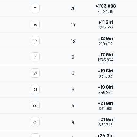
+1'03.888
25
7
40'27.315
+11 Giri
14
18
22'45.876
+12 Giri
13
87
21'04.112
+17 Giri
8
9
12'45.864
+19 Giri
6
27
9'31.803
+19 Giri
6
21
9'46.258
+21 Giri
4
95
6'31.069
+21 Giri
4
32
6'34.746
+24 Giri