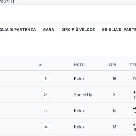
rcuit, IT
GLIA DI PARTENZA
GARA
GIRO PIÙ VELOCE
GRIGLIA DI PART
#
MOTO
GIRI
TE
Kalex
18
1
5
+
Speed Up
8
24
1
+
Kalex
14
22
1
+
Kalex
13
94
1