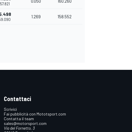
0.050
160.260
'57.821
5.498
1.269
158.552
'59.090
Contattaci
Scrivici
Fai pubblicità con Mototsport.com
Contatta il team
sales@motorsport.com
Via del Fornetto, 3