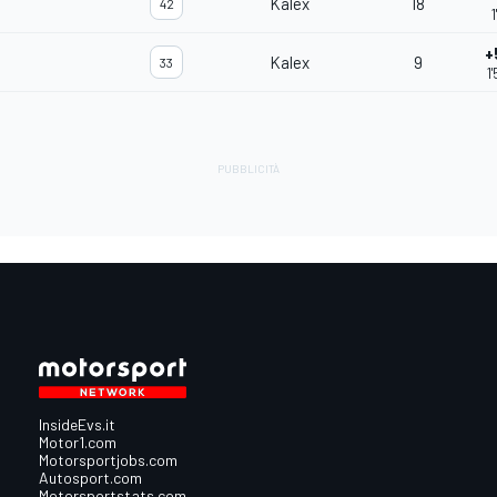
Kalex
18
42
1
+
Kalex
9
33
1
InsideEvs.it
Motor1.com
Motorsportjobs.com
Autosport.com
Motorsportstats.com