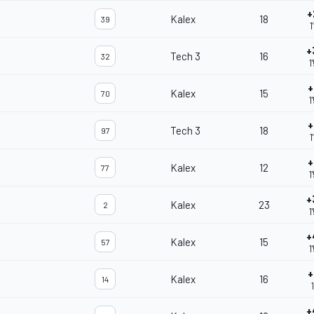
+
Kalex
18
39
1
+
Tech 3
16
32
1
+
Kalex
15
70
1
+
Tech 3
18
97
1
+
Kalex
12
77
1
+
Kalex
23
2
1
+
Kalex
15
57
1
+
Kalex
16
14
1
+