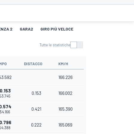
ENZA 2
GARA2
GIRO PIÙ VELOCE
Tutte le statistiche
MPO
DISTACCO
KM/H
'53.592
166.226
0.153
0.153
166.002
'53.745
0.574
0.421
165.390
'54.166
0.796
0.222
165.069
'54.388