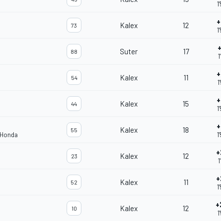
1
+
Kalex
12
73
1
+
Suter
17
88
1
+
Kalex
11
54
1
+
Kalex
15
44
1
+
Kalex
18
55
 Honda
1
+
Kalex
12
23
1
+
Kalex
11
52
1
+
Kalex
12
10
1