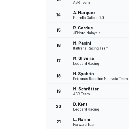
AGR Team
A. Marquez
14
Estrella Galicia 0,0
R. Cardus
15
JPMoto Malaysia
M. Pasini
16
Italtrans Racing Team
M. Oliveira
17
Leopard Racing
H. Syahrin
18
Petronas Raceline Malaysia Team
M. Schrötter
19
AGR Team
D. Kent
20
Leopard Racing
L. Marini
21
Forward Team