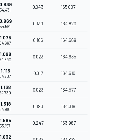
0.839
0.043
165.007
'54.431
0.969
0.130
164.820
'54.561
1.075
0.106
164.668
'54.667
1.098
0.023
164.635
'54.690
+1.115
0.017
164.610
'54.707
1.138
0.023
164.577
'54.730
1.318
0.180
164.319
'54.910
1.565
0.247
163.967
'55.157
1.632
0.067
163.872