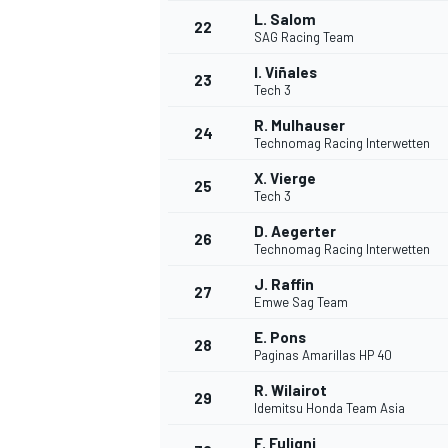
L. Salom
22
SAG Racing Team
I. Viñales
23
Tech 3
R. Mulhauser
24
Technomag Racing Interwetten
X. Vierge
25
Tech 3
D. Aegerter
26
Technomag Racing Interwetten
J. Raffin
27
Emwe Sag Team
E. Pons
28
Paginas Amarillas HP 40
ENDURANCE/GT
R. Wilairot
29
Idemitsu Honda Team Asia
F. Fuligni