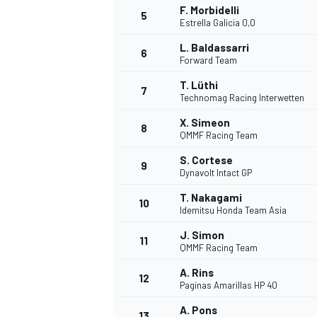
F. Morbidelli
5
Estrella Galicia 0,0
L. Baldassarri
6
Forward Team
T. Lüthi
7
Technomag Racing Interwetten
X. Simeon
8
QMMF Racing Team
S. Cortese
9
Dynavolt Intact GP
T. Nakagami
10
Idemitsu Honda Team Asia
J. Simon
11
QMMF Racing Team
A. Rins
12
Paginas Amarillas HP 40
MONOPOSTO
A. Pons
13