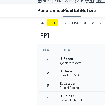
|
20 mag 2016 al 22 mag 2016
Mugello Ci
MOTOGP
WEC
Panoramica
Risultati
Notizie
EL
FP1
FP2
FP3
Q
V
GRI
FP1
CLA
PILOTA
J. Zarco
WRC
1
Ajo Motorsports
S. Corsi
2
Speed Up Racing
S. Lowes
3
Gresini Racing
J. Folger
4
Dynavolt Intact GP