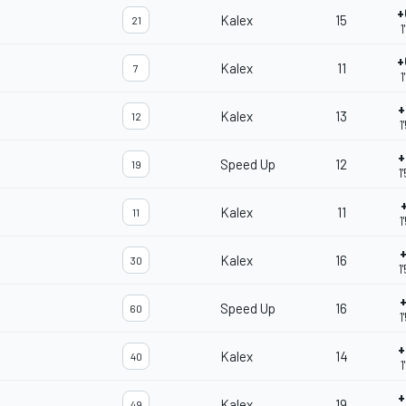
+
Kalex
15
21
1
+
Kalex
11
7
1
+
Kalex
13
12
1
+
Speed Up
12
19
1
Kalex
11
11
1
+
Kalex
16
30
1
+
Speed Up
16
60
1
+
Kalex
14
40
1
+
Kalex
19
49