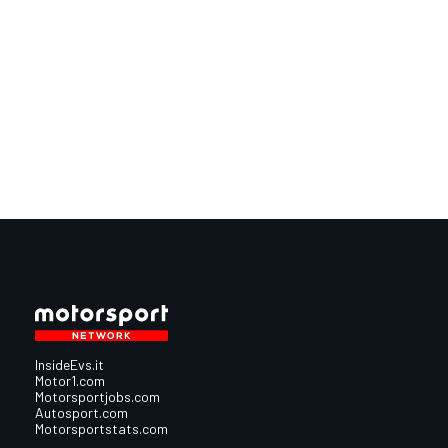
InsideEvs.it
Motor1.com
Motorsportjobs.com
Autosport.com
Motorsportstats.com