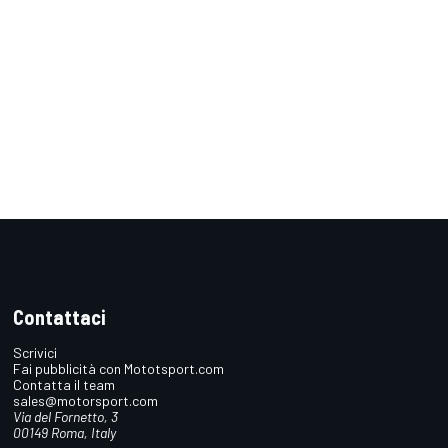
Contattaci
Scrivici
Fai pubblicità con Mototsport.com
Contatta il team
sales@motorsport.com
Via del Fornetto, 3
00149 Roma, Italy