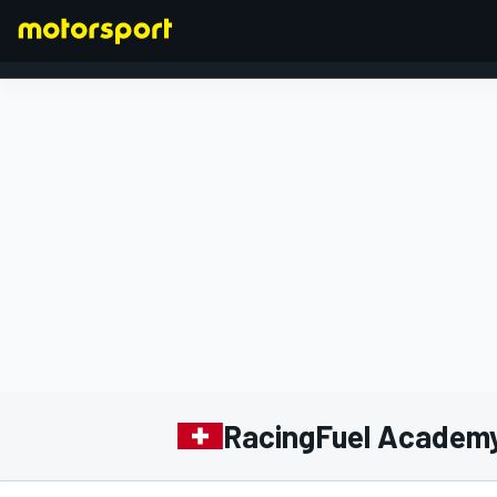
FORMULA 1
RacingFuel Academ