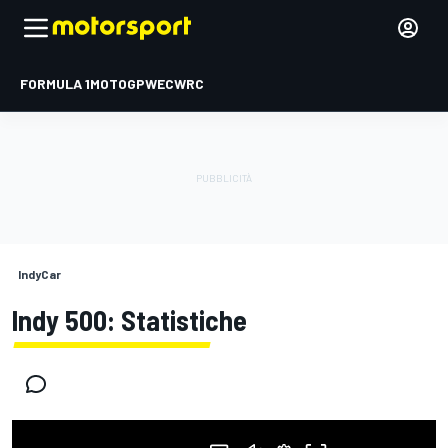
FORMULA 1
MOTOGP
WEC
WRC
IndyCar
Indy 500: Statistiche