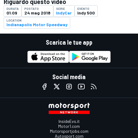
Riguardo questo video
DURATA
POSTATO
SERIE
EVENTO
01:09
24 mag 2018
IndyCar
Indy 500
LOCATION
Indianapolis Motor Speedway
Scarica le tue app
Social media
InsideEvs.it
Motor1.com
Motorsportjobs.com
Autosport.com