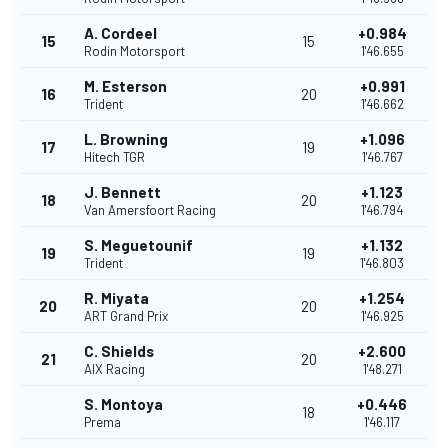
A. Cordeel
+0.984
15
15
Rodin Motorsport
1'46.655
M. Esterson
+0.991
16
20
Trident
1'46.662
L. Browning
+1.096
17
19
Hitech TGR
1'46.767
J. Bennett
+1.123
18
20
Van Amersfoort Racing
1'46.794
S. Meguetounif
+1.132
19
19
Trident
1'46.803
R. Miyata
+1.254
20
20
ART Grand Prix
1'46.925
C. Shields
+2.600
21
20
AIX Racing
1'48.271
S. Montoya
+0.446
18
Prema
1'46.117