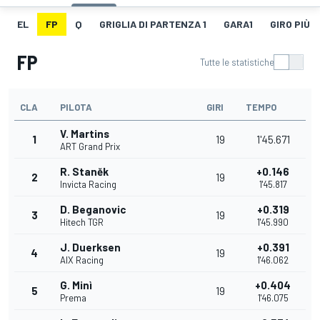
EL
FP
Q
GRIGLIA DI PARTENZA 1
GARA1
GIRO PIÙ V
FP
Tutte le statistiche
CLA
PILOTA
GIRI
TEMPO
V. Martins
1
19
1'45.671
ART Grand Prix
R. Staněk
+0.146
2
19
Invicta Racing
1'45.817
D. Beganovic
+0.319
3
19
Hitech TGR
1'45.990
J. Duerksen
+0.391
4
19
AIX Racing
1'46.062
G. Minì
+0.404
5
19
Prema
1'46.075