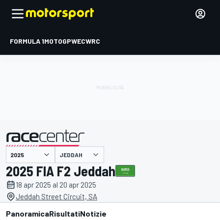
FORMULA 1
MOTOGP
WEC
WRC
JEDDAH
presentato da
2025 FIA F2 Jeddah
18 apr 2025 al 20 apr 2025
Jeddah Street Circuit, SA
Panoramica
Risultati
Notizie