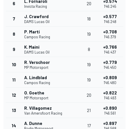
L. Fornaroli
+0.574
6
20
Invicta Racing
1'46.245
J. Crawford
+0.577
7
18
DAMS Lucas Oil
1'46.248
P. Martí
+0.708
8
19
Campos Racing
1'46.379
K. Maini
+0.766
9
8
DAMS Lucas Oil
1'46.437
R. Verschoor
+0.779
10
19
MP Motorsport
1'46.450
A. Lindblad
+0.809
11
19
Campos Racing
1'46.480
O. Goethe
+0.822
12
20
MP Motorsport
1'46.493
R. Villagomez
+0.890
13
21
Van Amersfoort Racing
1'46.561
A. Dunne
+0.897
14
17
Rodin Motorsport
1'46.568