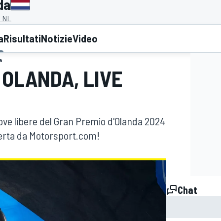
da
, NL
a
Risultati
Notizie
Video
a
 OLANDA, LIVE
prove libere del Gran Premio d'Olanda 2024
fferta da Motorsport.com!
Chat