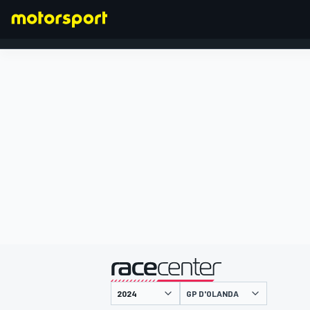
FORMULA 1
presentato da
GP D'OLANDA