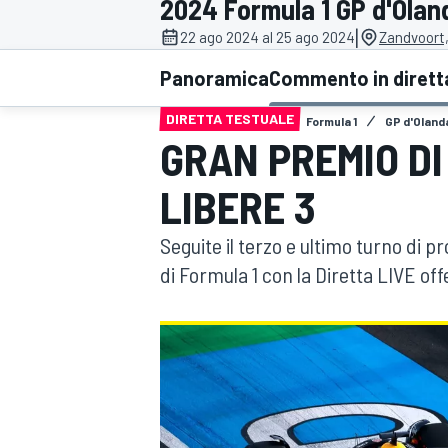
2024 Formula 1 GP d'Olan
MOTOGP
WEC
|
22 ago 2024 al 25 ago 2024
Zandvoort
Panoramica
Commento in dirett
DIRETTA TESTUALE
Formula 1
GP d'Oland
GRAN PREMIO DI
LIBERE 3
Seguite il terzo e ultimo turno di 
WRC
di Formula 1 con la Diretta LIVE o