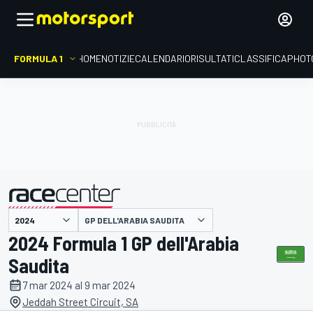
FORMULA 1
HOME
NOTIZIE
CALENDARIO
RISULTATI
CLASSIFICA
PHOT
presentato da
GP DELL'ARABIA SAUDITA
2024 Formula 1 GP dell'Arabia
Saudita
7 mar 2024 al 9 mar 2024
Jeddah Street Circuit, SA