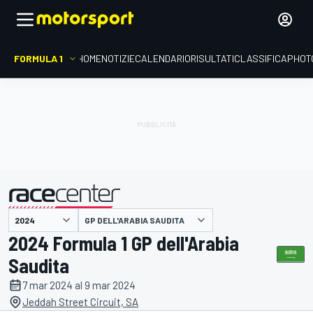
FORMULA 1
HOME
NOTIZIE
CALENDARIO
RISULTATI
CLASSIFICA
PHOT
presentato da
GP DELL'ARABIA SAUDITA
2024 Formula 1 GP dell'Arabia
Saudita
7 mar 2024 al 9 mar 2024
Jeddah Street Circuit, SA