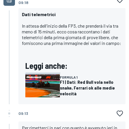
09:18
Dati telemetrici
In attesa dell'inizio della FP3, che prenderà il via tra
meno di 15 minuti, ecco cosa raccontano i dati
telemetrici della prima giornata di prove libere, che
forniscono una prima immagine dei valori in campo:
Leggi anche:
FORMULA 1
F1 | Dati: Red Bull vola nello
snake, Ferrari ok alle medie
velocità
09:13
Per rimetterci in pari con quanto è avvenuto ieri in