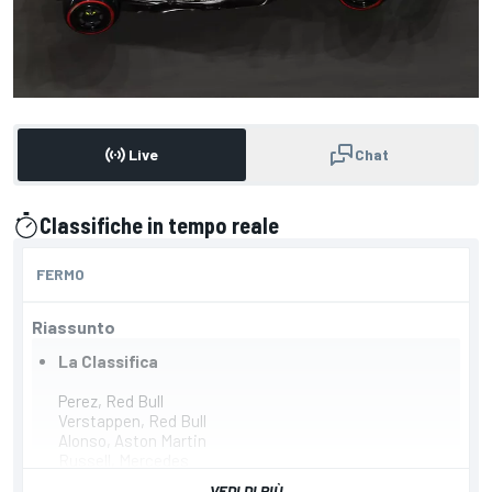
Live
Chat
Classifiche in tempo reale
presentato da
FERMO
Riassunto
La Classifica
Perez, Red Bull
Verstappen, Red Bull
Alonso, Aston Martin
Russell, Mercedes
Hamilton, Mercedes
VEDI DI PIÙ