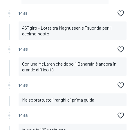
14:19
46° giro - Lotta tra Magnussen e Tsuonda per il
decimo posto
14:18
Con una McLaren che dopo il Baharain è ancora in
grande difficoltà
14:18
Ma soprattutto i ranghi di prima guida
14:18
In paio la 17° posizione