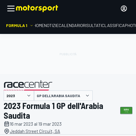
FORMULA 1
HOME
NOTIZIE
CALENDARIO
RISULTATI
CLASSIFICA
PHOT
presentato da
GP DELL'ARABIA SAUDITA
2023 Formula 1 GP dell'Arabia
Saudita
16 mar 2023 al 19 mar 2023
Jeddah Street Circuit, SA