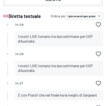
Sainz, Ferrari
Leclerc, Ferrari
Ocon, Alpine
Gasly, Alpine
Diretta testuale
Ordina per
Magnussen, Haas
14:28
I nostri LIVE tornano tra due settimane per il GP
d'Australia
14:28
I nostri LIVE tornano tra due settimane per il GP
d'Australia
14:27
E con Piastri che nel finale ha la meglio di Sargeant