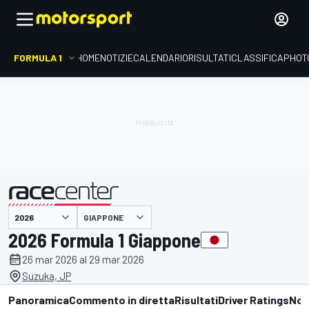
FORMULA 1
HOME
NOTIZIE
CALENDARIO
RISULTATI
CLASSIFICA
PHOT
presentato da
GIAPPONE
2026 Formula 1 Giappone
26 mar 2026 al 29 mar 2026
Suzuka, JP
Panoramica
Commento in diretta
Risultati
Driver Ratings
Not