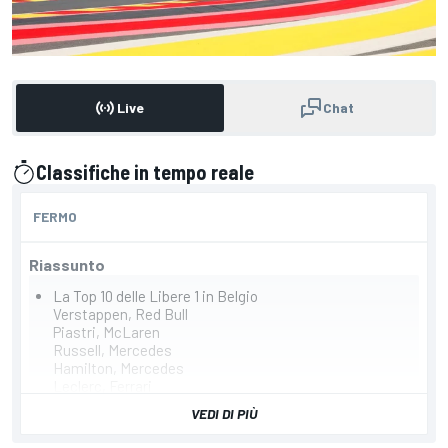
Live
Chat
Classifiche in tempo reale
presentato da
FERMO
Riassunto
La Top 10 delle Libere 1 in Belgio
Verstappen, Red Bull
Piastri, McLaren
Russell, Mercedes
Hamilton, Mercedes
Leclerc, Ferrari
Perez, Red Bull
VEDI DI PIÙ
Norris, McLaren
Ricciardo, RB