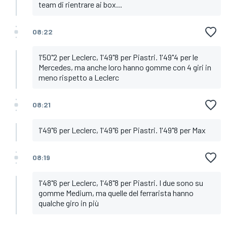
team di rientrare ai box...
08:22
1'50"2 per Leclerc, 1'49"8 per Piastri. 1'49"4 per le
Mercedes, ma anche loro hanno gomme con 4 giri in
meno rispetto a Leclerc
08:21
1'49"6 per Leclerc, 1'49"6 per Piastri. 1'49"8 per Max
08:19
1'48"6 per Leclerc, 1'48"8 per Piastri. I due sono su
gomme Medium, ma quelle del ferrarista hanno
qualche giro in più