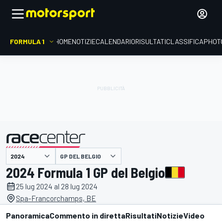
FORMULA 1
HOME
NOTIZIE
CALENDARIO
RISULTATI
CLASSIFICA
PHOT
presentato da
GP DEL BELGIO
2024 Formula 1 GP del Belgio
25 lug 2024 al 28 lug 2024
Spa-Francorchamps, BE
Panoramica
Commento in diretta
Risultati
Notizie
Video