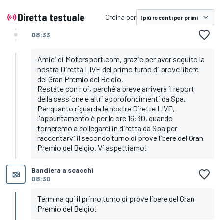
Bottas, Sauber
Sargeant, Williams
Diretta testuale
Ordina per
08:33
Amici di Motorsport,com, grazie per aver seguito la
nostra Diretta LIVE del primo turno di prove libere
del Gran Premio del Belgio.
Restate con noi, perché a breve arriverà il report
della sessione e altri approfondimenti da Spa.
Per quanto riguarda le nostre Dirette LIVE,
l'appuntamento è per le ore 16:30, quando
torneremo a collegarci in diretta da Spa per
raccontarvi il secondo turno di prove libere del Gran
Premio del Belgio. Vi aspettiamo!
Bandiera a scacchi
08:30
Termina qui il primo turno di prove libere del Gran
Premio del Belgio!